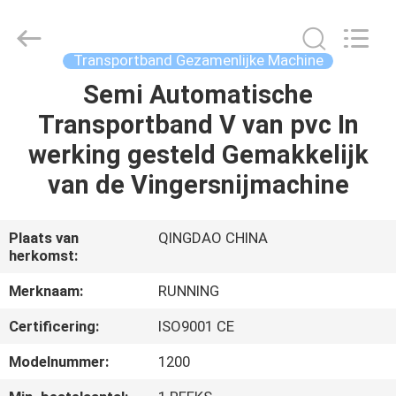
2026
Qingdao
Running
Machine
CO.,LTD.
Transportband Gezamenlijke Machine
All
Rights
Reserved.
Semi Automatische
HUIS
Transportband V van pvc In
PRODUCTEN
werking gesteld Gemakkelijk
van de Vingersnijmachine
ONGEVEER
ONS
Plaats van
QINGDAO CHINA
herkomst:
FABRIEKSREIS
Merknaam:
RUNNING
Certificering:
ISO9001 CE
KWALITEITSCONTROLE
Modelnummer:
1200