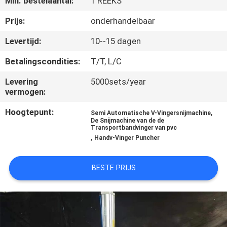
Min. bestelaantal:
1 REEKS
CONTACTEER
ONS
Prijs:
onderhandelbaar
Levertijd:
10--15 dagen
NIEUWS
Betalingscondities:
T/T, L/C
Levering
5000sets/year
GEVALLEN
vermogen:
Hoogtepunt:
,
Semi Automatische V-Vingersnijmachine
SITEMAP
De Snijmachine van de de
Transportbandvinger van pvc
,
Handv-Vinger Puncher
PRIVACY
POLICY
BESTE PRIJS