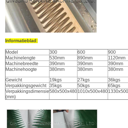
Informatieblad:
Model
300
600
900
Machinelengte
530mm
890mm
1120mm
Machinebreedte
390mm
390mm
390mm
Machinehoogte
380mm
380mm
380mm
Gewicht
19kgs
27kgs
36kgs
Verpakkingsgewicht
35kgs
50kgs
65kgs
Verpakkingsdimensie
580x500x480
1010x500x480
1330x50
(mm)