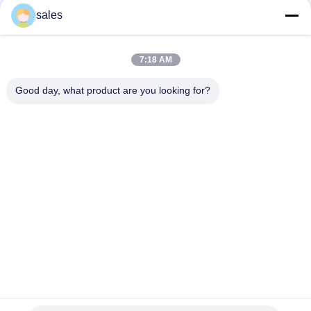
sales
PA600 Luchtkoeling PV/van de de Transportband het
Gezamenlijke Machine van pvc de Industrieriemen Verbinden
7:18 AM
Semi Automatische Transportband V van pvc In werking
gesteld Gemakkelijk van de Vingersnijmachine
Good day, what product are you looking for?
populaire categorieën
Alle
Rubber Het Maken 
Rubberknedermachine
Machine
Rubber Het Mengen 
Rubber Het 
Zich Molenmachine
Vulcaniseren 
Persmachine
De Koude Machine 
Hot Rubber Feed 
Van De Voer 
Extruder
Rubberextruder
Transportband 
Rubberslangproductielijn
Gezamenlijke 
Machine