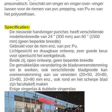
pneumatisch. Geschikt om vinger en vinger-over--vinger
lassen voor de riemen van pvc prepping, van Pu en van
het polyurethaan.
Specificaties:
De nieuwste handvinger puncher, heeft verschillende
modellenbreedte van 24 ″ (300 mm) aan 60 ″ (1500
mm) (geen beperkte breedte)
Gebruikt voor de riem enz. van pvc Pu.
Lichtgewicht en draagbaar ontwerp, zeer goede keus
voor openlucht het werkgebruik.
Beide zij, open ontwerp, geen beperkte breedte
De gemakkelijke verandering de bladovereenstemming
om te werken, ook verschillende bladgrootte kan
overeenstemming aan uw vereisten (20×50, 20×80,
10×80, 10×90 mm enz., ook rond en het scherpe blad
zijn facultatief) maken
Enige vingerlas & dubbele vingerslas