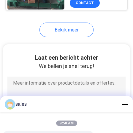
NIEUWE 90%
CONTACTEER
CONTACT
ONS
66
Bekijk meer
NIEUWS
rubber het mengen
zich molenmachine
GEVALLEN
Laat een bericht achter
We bellen je snel terug!
SITEMAP
PRIVACY
178
POLICY
Rubber het
sales
Vulcaniseren
9:50 AM
Persmachine