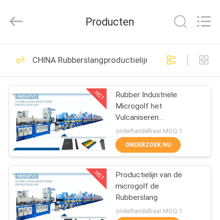
2026
Qingdao
Running
Producten
Machine
CO.,LTD.
All
Rights
Reserved.
HUIS
21
CHINA Rubberslangproductielijn
rubber het maken
PRODUCTEN
machine
HOT
Rubber Industriële
Microgolf het
ONGEVEER
Vulcaniseren
ONS
Persmachine
onderhandelbaar MOQ:1
ONDERZOEK NU
38
FABRIEKSREIS
HOT
Productielijn van de
rubberknedermachine
microgolf de
KWALITEITSCONTROLE
Rubberslang
onderhandelbaar MOQ:1