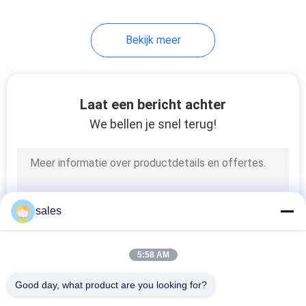
29
Bekijk meer
rubbertegel die
machine maakt
Laat een bericht achter
We bellen je snel terug!
50
Band die Machine
sales
genezen
5:58 AM
Good day, what product are you looking for?