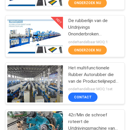
CONTACTEER
ONDERZOEK NU
ONS
HOT
De rubberlijn van de
66
Uitdrijvings
NIEUWS
Ononderbroken
rubber het mengen
Vulcanisatie
onderhandelbaar MOQ:1
zich molenmachine
GEVALLEN
ONDERZOEK NU
SITEMAP
Het multifunctionele
Rubber Autorubber die
van de Productielijnepdm
PRIVACY
178
van de Delenslang het
onderhandelbaar MOQ:1set
Vulcaniseren uitdrijven
POLICY
Rubber het
CONTACT
Vulcaniseren
42r/Min de schroef
Persmachine
roteert de
Uitdrijvingsmachine van