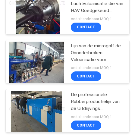
Luchtvulcanisatie die van
HAV Goedgekeurd
82
genezen SGS van Tunnel
onderhandelbaar MOQ:1
Volledige Automatische
Transportband
CONTACT
Ce
Gezamenlijke
Lijn van de microgolf de
Machine
Ononderbroken
Vulcanisatie voor
Rubberverbindingen/Buis/Rubb
onderhandelbaar MOQ:1
CONTACT
34
De professionele
Rubberslangproductielij
Rubberproductielijn van
de Uitdrijvings
Rubberslang met Enig
onderhandelbaar MOQ:1
Extruderhoofd
CONTACT