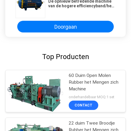
De opnieuw betredende machine
van de hogere efficiencyband/het
vulcaniseren tank, de Rubbertank
van de Productvulcanisatie
Doorgaan
Top Producten
60 Duim Open Molen
Rubber het Mengen zich
Machine
onderhandelbaar MOQ:1 set
CONTACT
22 duim Twee Broodje
Rubber het Mengen zich