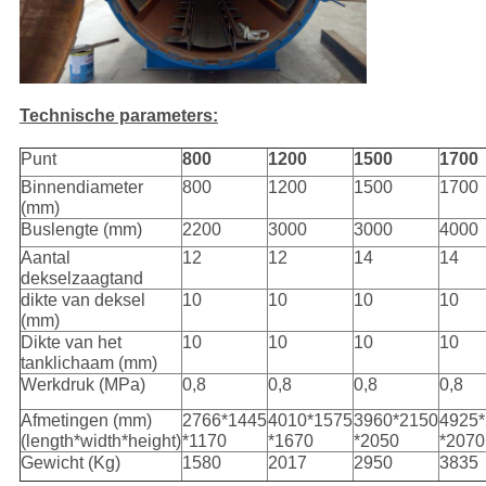
Technische parameters:
Punt
800
1200
1500
1700
Binnendiameter
800
1200
1500
1700
(mm)
Buslengte (mm)
2200
3000
3000
4000
Aantal
12
12
14
14
dekselzaagtand
dikte van deksel
10
10
10
10
(mm)
Dikte van het
10
10
10
10
tanklichaam (mm)
Werkdruk (MPa)
0,8
0,8
0,8
0,8
Afmetingen (mm)
2766*1445
4010*1575
3960*2150
4925
(length*width*height)
*1170
*1670
*2050
*2070
Gewicht (Kg)
1580
2017
2950
3835