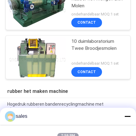
Molen
onderhandelbaar MOQ:1 set
CONTACT
10 duimlaboratorium
Twee Broodjesmolen
onderhandelbaar MOQ:1 set
CONTACT
rubber het maken machine
Hogedruk rubberen bandenrecyclingmachine met
stoomverwarming
sales
Horizontale tweepersrubber die machine maakt Elektrische
verwarming
7:59 PM