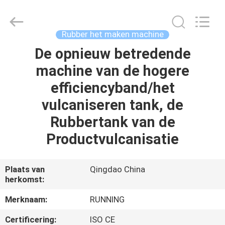
2026
Qingdao
Running
Machine
CO.,LTD.
Rubber het maken machine
All
Rights
Reserved.
De opnieuw betredende
HUIS
machine van de hogere
PRODUCTEN
efficiencyband/het
vulcaniseren tank, de
ONGEVEER
Rubbertank van de
ONS
Productvulcanisatie
FABRIEKSREIS
Plaats van
Qingdao China
herkomst:
KWALITEITSCONTROLE
Merknaam:
RUNNING
Certificering:
ISO CE