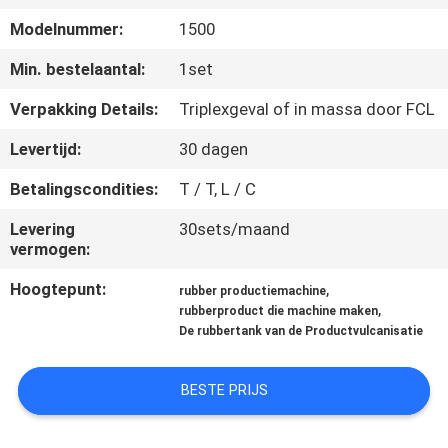
CONTACTEER
Modelnummer:
1500
ONS
Min. bestelaantal:
1set
NIEUWS
Verpakking Details:
Triplexgeval of in massa door FCL
Levertijd:
30 dagen
GEVALLEN
Betalingscondities:
T / T, L / C
Levering
30sets/maand
SITEMAP
vermogen:
Hoogtepunt:
,
PRIVACY
rubber productiemachine
,
rubberproduct die machine maken
POLICY
De rubbertank van de Productvulcanisatie
BESTE PRIJS