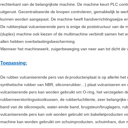
rechterkant van de belangrijkste machine. De machine keurt PLC cont
uitgerust. Gecentraliseerde de knopen controleren, gemakkelijk te w
kunnen worden aangepast. De machine heeft handverrichtingswijze en 
De rubberplaat vulcaniserende pers is enige de poststructuur van de
(duplex) machine ook kiezen of de multimachine verbindt samen het w
allen hebben overbelastingsbescherming.
Wanneer het machinewerk, zuigerbeweging van neer aan tot dicht de 
Toepassing:
De rubber vulcaniserende pers van
productenplaat is op allerlei he
de
synthetische rubber van NBR, siliconerubber…) plaat vulcaniseren en
vulcaniserende pers kan worden gebruikt om O-ring, het verzegelen del
rubberneerstortingsstootkussen, de rubberluchtlente, zeer belangrijke
band van de siliconepols, water-einde band, brugsteun/bruglagers, rub
vulcaniserende pers kan ook worden gebruikt om bakelietproducten vo
machine kan worden gebruikt om schuimproducten, schuimhars, dun 