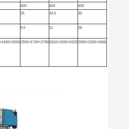
400
400
400
25
33.5
30
9.5
11
26
×1860×2500
2560×1700×2780
2810×1550×3325
2900×3200×2860