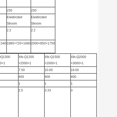
250
250
Elektriciteit
Elektriciteit
Stroom
Stroom
2.2
2.2
1540
1880×720×1680
2000×850×1750
DQ1300
Xlb-Q1200
Xlb-Q1500
Xlb-Q2000
0×1
×2500×1
×2000×1
×3000×1
7.50
10.00
18.00
400
400
400
1
1
1
2.5
3.33
3