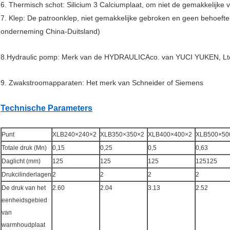
6. Thermisch schot: Silicium 3 Calciumplaat, om niet de gemakkelijke 
7. Klep: De patroonklep, niet gemakkelijke gebroken en geen behoe
onderneming China-Duitsland)
8.Hydraulic pomp: Merk van de HYDRAULICAco. van YUCI YUKEN, Lt
9. Zwakstroomapparaten: Het merk van Schneider of Siemens
Technische Parameters
Punt
XLB240×240×2
XLB350×350×2
XLB400×400×2
XLB500×50
Totale druk (Mn)
0,15
0,25
0,5
0,63
Daglicht (mm)
125
125
125
125125
Drukcilinderlagen
2
2
2
2
De druk van het
2.60
2.04
3.13
2.52
eenheidsgebied
van
warmhoudplaat