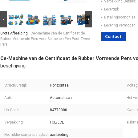
Verpakking Details:
Levertijd:
Betalingscondities:
Levering vermogen:
Grote Afbeelding :
Ce-Machine van de Certificaat de
Contact
Rubber Vormende Pers voor Schoenen Één Post Twee
Pers
Ce-Machine van de Certificaat de Rubber Vormende Pers 
beschrijving
Structuurstijl:
Horizontaal
Voltag
Auto:
Automatisch
Het ve
Hs Code:
84778000
Kwalit
Verpakking:
FCL/LCL
elektri
Het rubbercompressieplaat
aanbieding