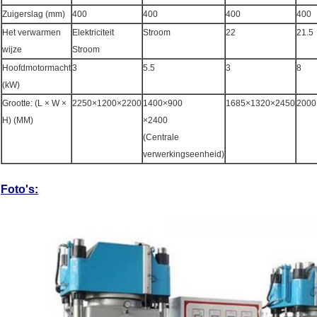
Zuigerslag (mm)
400
400
400
400
Het verwarmen
Elektriciteit
Stroom
22
21.5
wijze
Stroom
Hoofdmotormacht
3
5.5
3
8
(kW)
Grootte: (L × W ×
2250×1200×2200
1400×900
1685×1320×2450
2000
H) (MM)
×2400
(Centrale
verwerkingseenheid)
Foto's: