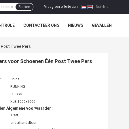
Vraag een offerte aan
Zoeken
|
Dutch
NTROLE
CONTACTEER ONS
NIEUWS
GEVALLEN
n Post Twee Pers
ers voor Schoenen Één Post Twee Pers
t:
China
RUNNING
CE,SGS
XLB-1000x1000
den Algemene voorwaarden:
1 set
onderhandelbaar