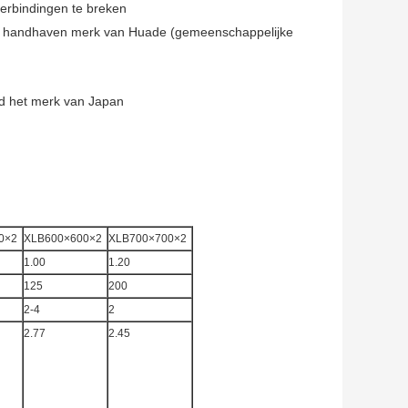
verbindingen te breken
fte handhaven merk van Huade (gemeenschappelijke
d het merk van Japan
0×2
XLB600×600×2
XLB700×700×2
1.00
1.20
125
200
2-4
2
2.77
2.45