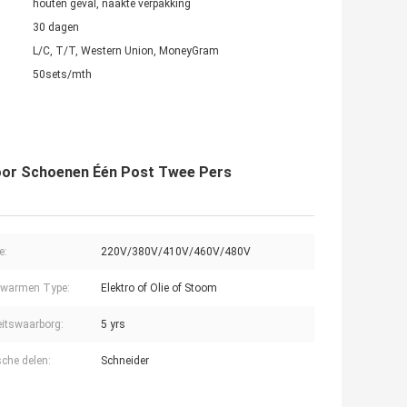
houten geval, naakte verpakking
30 dagen
L/C, T/T, Western Union, MoneyGram
50sets/mth
voor Schoenen Één Post Twee Pers
e:
220V/380V/410V/460V/480V
rwarmen Type:
Elektro of Olie of Stoom
eitswaarborg:
5 yrs
sche delen:
Schneider