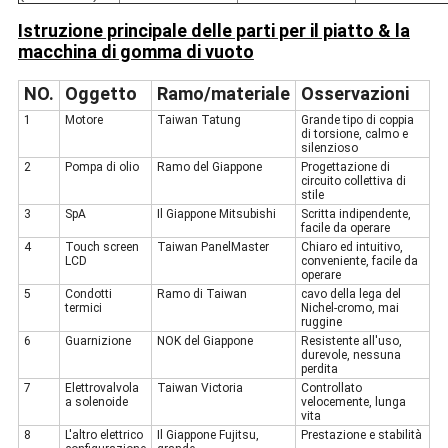
Istruzione principale delle parti per il piatto & la
macchina di gomma di vuoto
NO.
Oggetto
Ramo/materiale
Osservazioni
1
Motore
Taiwan Tatung
Grande tipo di coppia
di torsione, calmo e
silenzioso
2
Pompa di olio
Ramo del Giappone
Progettazione di
circuito collettiva di
stile
3
SpA
Il Giappone Mitsubishi
Scritta indipendente,
facile da operare
4
Touch screen
Taiwan PanelMaster
Chiaro ed intuitivo,
LCD
conveniente, facile da
operare
5
Condotti
Ramo di Taiwan
cavo della lega del
termici
Nichel-cromo, mai
ruggine
6
Guarnizione
NOK del Giappone
Resistente all'uso,
durevole, nessuna
perdita
7
Elettrovalvola
Taiwan Victoria
Controllato
a solenoide
velocemente, lunga
vita
8
L'altro elettrico
Il Giappone Fujitsu,
Prestazione e stabilità