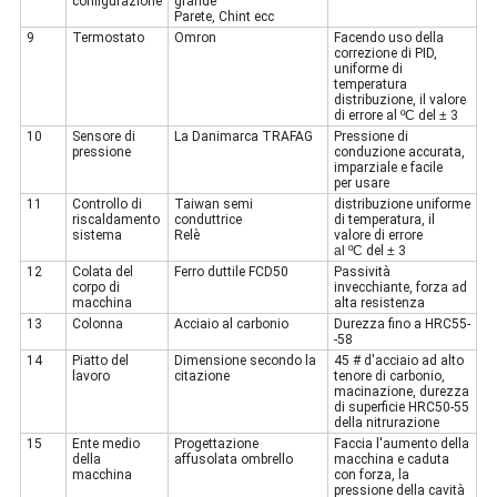
configurazione
grande
Parete, Chint ecc
9
Termostato
Omron
Facendo uso della
correzione di PID,
uniforme di
temperatura
distribuzione, il valore
di errore al
ºC
del
±
3
10
Sensore di
La Danimarca TRAFAG
Pressione di
pressione
conduzione accurata,
imparziale e facile
per usare
11
Controllo di
Taiwan semi
distribuzione uniforme
riscaldamento
conduttrice
di temperatura, il
sistema
Relè
valore di errore
al ºC
del
±
3
12
Colata del
Ferro duttile FCD50
Passività
corpo di
invecchiante, forza ad
macchina
alta resistenza
13
Colonna
Acciaio al carbonio
Durezza fino a HRC55-
-58
14
Piatto del
Dimensione secondo la
45 # d'acciaio ad alto
lavoro
citazione
tenore di carbonio,
macinazione, durezza
di superficie HRC50-55
della nitrurazione
15
Ente medio
Progettazione
Faccia l'aumento della
della
affusolata ombrello
macchina e caduta
macchina
con forza, la
pressione della cavità