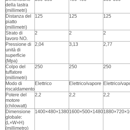
della lastra
(millimetri)
Distanza del
125
125
125
piatto
(millimetri)
Strato di
2
2
2
lavoro NO.
Pressione di
2,04
3,13
2,77
unità di
superficie
(Mpa)
Colpo del
250
250
250
tuffatore
(millimetri)
Modo di
Elettrico
Elettrico/vapore
Elettrico/vap
riscaldamento
Potere del
2,2
2,2
2,2
motore
(chilowatt)
Dimensione
1400×480×1380
1600×500×1480
1880×720×1
globale:
(L×W×H)
(millimetro)