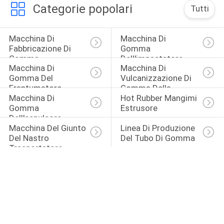
Categorie popolari
Tutti
Macchina Di 
Macchina Di 
Fabbricazione Di 
Gomma 
Gomma
Dell'impastatore
Macchina Di 
Macchina Di 
Gomma Del 
Vulcanizzazione Di 
Frantumatore
Gomma Della 
Macchina Di 
Hot Rubber Mangimi 
Stampa
Gomma 
Estrusore
Dell'espulsore 
Macchina Del Giunto 
Linea Di Produzione 
Dell'alimentazione 
Del Nastro 
Del Tubo Di Gomma
Fredda
Trasportatore