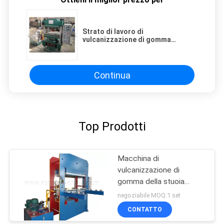
Strato di lavoro di
vulcanizzazione di gomma
industriale 160T della macchina
due della stampa
Continua
Top Prodotti
Macchina di
vulcanizzazione di
gomma della stuoia
automatica del
negoziabile MOQ:1 set
pavimento
CONTATTO