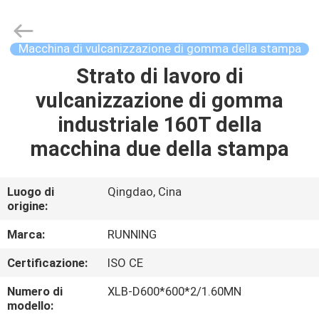
-
2026
Qingdao
Running
Machine
Macchina di vulcanizzazione di gomma della stampa
CO.,LTD.
All
Rights
Strato di lavoro di
CASA
Reserved.
vulcanizzazione di gomma
PRODOTTI
industriale 160T della
macchina due della stampa
CIRCA
NOI
Luogo di
Qingdao, Cina
origine:
GIRO
Marca:
RUNNING
DELLA
Certificazione:
ISO CE
FABBRICA
Numero di
XLB-D600*600*2/1.60MN
modello: