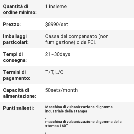
CONTROLLO
Quantità di
1 insieme
ordine minimo:
DI
QUALITÀ
Prezzo:
$8990/set
Imballaggi
Cassa del compensato (non
CONTATTICI
particolari:
fumigazione) o da FCL
Tempi di
21~30days
consegna:
NOTIZIE
Termini di
T/T, L/C
pagamento:
CASI
Capacità di
50sets/month
alimentazione:
MAPPA
Punti salienti:
Macchina di vulcanizzazione di gomma
DEL
industriale della stampa
,
SITO
macchina di vulcanizzazione di gomma della
stampa 160T
,