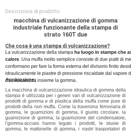
Descrizione di prodotto
macchina di vulcanizzazione di gomma
industriale funzionante della stampa di
strato 160T due
Che cosa è una stampa di vulcanizzazione?
La vulcanizzazione della stampa
ha luogo in stampe che as
calore
. Una muffa molto semplice consiste di due piatti di met
conformano per fare la forma esterna del divisorio finito des
idraulicamente le piastre di pressione riscaldate dal vapore del
Applicazione:
che vulcanizza insieme la gomma.
La macchina di vulcanizzazione idraulica di gomma della
stampa è utilizzata per i generi vari di vulcanizzazione di
prodotti di gomma e di plastica della muffa come pure di
prodotti della non muffa. Come la traversina ferroviaria di
gomma, le guarnizioni di gomma, il giunto circolare, la
guarnizione di gomma, la guarnizione del condensatore,
l'gomma-acciaio hanno legato i prodotti, le stuoie di
gomma, le mattonelle di gomma, i nastri trasportatori di