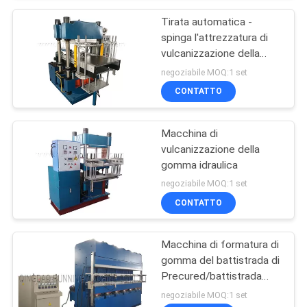
Tirata automatica -
spinga l'attrezzatura di
vulcanizzazione della
gomma
negoziabile MOQ:1 set
CONTATTO
Macchina di
vulcanizzazione della
gomma idraulica
negoziabile MOQ:1 set
CONTATTO
Macchina di formatura di
gomma del battistrada di
Precured/battistrada
ottenuto che fa
negoziabile MOQ:1 set