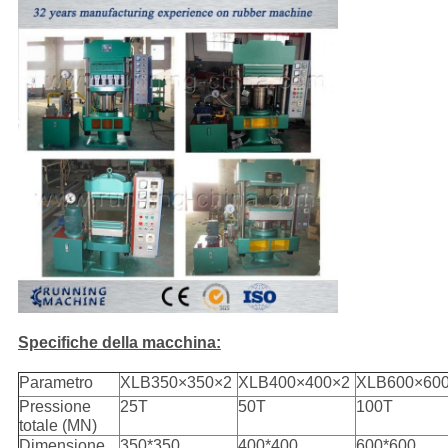
Specifiche della macchina:
Parametro
XLB350×350×2
XLB400×400×2
XLB600×60
Pressione
25T
50T
100T
totale (MN)
Dimensione
350*350
400*400
600*600