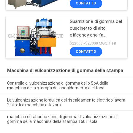
macchina
CONTATTO
Guarnizione di gomma del
cuscinetto di alto
efficency che fa
macchina, macchina di
$22000~$23000 MOQ:1 set
vulcanizzazione,
CONTATTO
macchina di formatura
Macchina di vulcanizzazione di gomma della stampa
Controllo di vulcanizzazione di gomma dello SpA della
macchina della stampa del riscaldamento elettrico
La vulcanizzazione idraulica del riscaldamento elettrico lavora
2 strati a macchina di lavoro
macchina di fabbricazione di gomma di vulcanizzazione di
gomma della macchina della stampa 160T sola