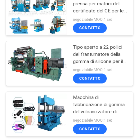
pressa per matrici del
certificato del CE per le
82
scarpe una stampa della
negoziabile MOQ:1 set
stazione due
Macchina del giunto
CONTATTO
del nastro
Tipo aperto a 22 pollici
trasportatore
del frantumatore della
gomma di silicone per il
composto di gomma
negoziabile MOQ:1 set
efficiente
CONTATTO
34
Linea di produzione
Macchina di
fabbricazione di gomma
del tubo di gomma
del vulcanizzatore di
gomma del piatto per
negoziabile MOQ:1 set
fabbricare il tappeto
CONTATTO
della schiuma del PVC