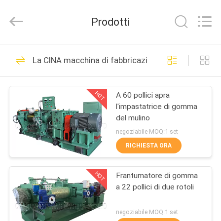
-
2026
Qingdao
Prodotti
Running
Machine
CO.,LTD.
All
Rights
CASA
21
Reserved.
La CINA macchina di fabbricazione di gomma
macchina di
PRODOTTI
fabbricazione di
HOT
A 60 pollici apra
l'impastatrice di gomma
gomma
CIRCA
del mulino
NOI
negoziabile MOQ:1 set
RICHIESTA ORA
38
GIRO
macchina di gomma
HOT
Frantumatore di gomma
DELLA
a 22 pollici di due rotoli
FABBRICA
dell'impastatore
negoziabile MOQ:1 set