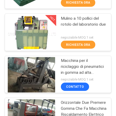
CONTROLLO
RICHIESTA ORA
DI
HOT
Mulino a 10 pollici del
QUALITÀ
66
rotolo del laboratorio due
macchina di gomma
CONTATTICI
negoziabile MOQ:1 set
del frantumatore
RICHIESTA ORA
NOTIZIE
Macchina per il
riciclaggio di pneumatici
CASI
in gomma ad alta
178
pressione con
negoziabile MOQ:1 set
riscaldamento a vapore
MAPPA
Macchina di
CONTATTO
DEL
vulcanizzazione di
Orizzontale Due Premere
SITO
gomma della
Gomma Che Fa Macchina
Riscaldamento Elettrico