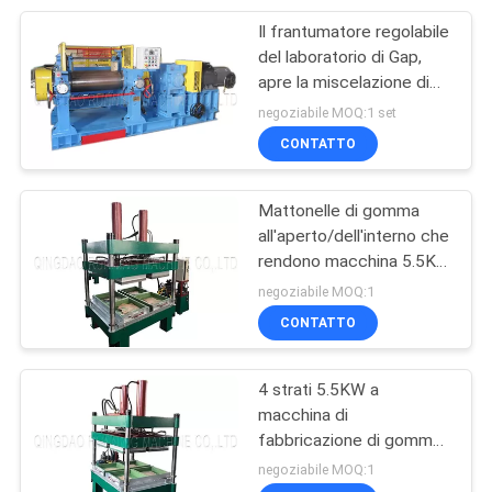
EVA
Il frantumatore regolabile
29
del laboratorio di Gap,
mattonelle di
apre la miscelazione di
gomma del mulino con la
negoziabile MOQ:1 set
gomma che fanno
lunghezza di rotolo di
CONTATTO
320mm
macchina
Mattonelle di gomma
all'aperto/dell'interno che
rendono macchina 5.5KW
50
con manutenzione libera
negoziabile MOQ:1
Gomma che cura
CONTATTO
macchina
4 strati 5.5KW a
macchina di
fabbricazione di gomma
SGS di vulcanizzazione
negoziabile MOQ:1
della stampa delle