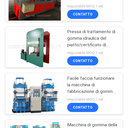
stampa
PRIVACY
negoziabile MOQ:1 set
POLICY
CONTATTO
32
Macchina di gomma
Pressa di trattamento di
gomma idraulica del
dell'espulsore
piatto/certificato di
vulcanizzazione dello
dell'alimentazione
negoziabile MOQ:1 set
SGS della stampa
CONTATTO
fredda
Facile faccia funzionare
25
la macchina di
Hot rubber mangimi
fabbricazione di gomma,
stampa di gomma del
negoziabile MOQ:1 set
estrusore
modanatura con il
CONTATTO
sistema elettrico
Macchina di gomma della