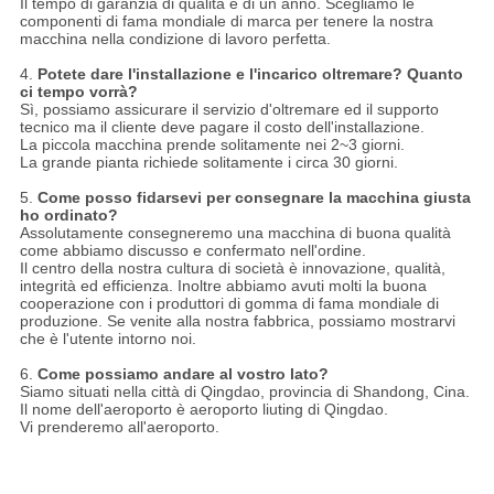
Il tempo di garanzia di qualità è di un anno. Scegliamo le
componenti di fama mondiale di marca per tenere la nostra
macchina nella condizione di lavoro perfetta.
4.
Potete dare l'installazione e l'incarico oltremare? Quanto
ci tempo vorrà?
Sì, possiamo assicurare il servizio d'oltremare ed il supporto
tecnico ma il cliente deve pagare il costo dell'installazione.
La piccola macchina prende solitamente nei 2~3 giorni.
La grande pianta richiede solitamente i circa 30 giorni.
5.
Come posso fidarsevi per consegnare la macchina giusta
ho ordinato?
Assolutamente consegneremo una macchina di buona qualità
come abbiamo discusso e confermato nell'ordine.
Il centro della nostra cultura di società è innovazione, qualità,
integrità ed efficienza. Inoltre abbiamo avuti molti la buona
cooperazione con i produttori di gomma di fama mondiale di
produzione. Se venite alla nostra fabbrica, possiamo mostrarvi
che è l'utente intorno noi.
6.
Come possiamo andare al vostro lato?
Siamo situati nella città di Qingdao, provincia di Shandong, Cina.
Il nome dell'aeroporto è aeroporto liuting di Qingdao.
Vi prenderemo all'aeroporto.