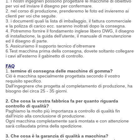
1. I nostri ingegneri possono progettare le macchine di obiettivo
per voi ed inviare il disegno per confermare.
2. nel corso di produzione, prenderemo le foto ed invieremo ai
clienti per voi che seguite.
3. i documenti quali la lista di imballaggio, il fattura commerciale
e la polizza di carico ecc. saranno inoltrati dopo la consegna.
4. Potremmo fornire il fondamento inglese libero DWG, il disegno
di installazione, la guida dell'utente, il manuale di manutenzione
ed il disegno di parte.
5. Assicuriamo il supporto tecnico d'oltremare
6.Test macchina prima della consegna, dovete soltanto collegare
i cavi all'esterno il gabinetto di controllo.
FAQ
1.
termine di consegna delle macchine di gomma?
Ciò è macchina specialmente progettata secondo il vostro
requisito specifico.
Dall'ingegnere che progetta al completamento di produzione, ha
bisogno dei circa 25 - 35 giorni.
2. Che cosa la vostra fabbrica fa per quanto riguarda
controllo di qualità?
Paghiamo la molto più importanza a controllo di qualità fin
dall'inizio alla conclusione di produzione.
Ogni macchina completamente sarà montata e con attenzione
sarà collaudata prima della spedizione.
3. Che cosa è la garanzia di qualità a macchina?