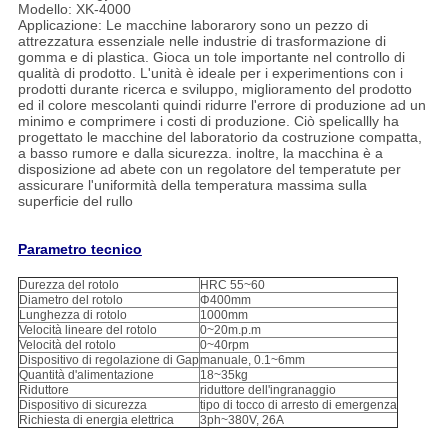
Modello: XK-4000
Applicazione: Le macchine laborarory sono un pezzo di
attrezzatura essenziale nelle industrie di trasformazione di
gomma e di plastica. Gioca un tole importante nel controllo di
qualità di prodotto. L'unità è ideale per i experimentions con i
prodotti durante ricerca e sviluppo, miglioramento del prodotto
ed il colore mescolanti quindi ridurre l'errore di produzione ad un
minimo e comprimere i costi di produzione. Ciò spelicallly ha
progettato le macchine del laboratorio da costruzione compatta,
a basso rumore e dalla sicurezza. inoltre, la macchina è a
disposizione ad abete con un regolatore del temperatute per
assicurare l'uniformità della temperatura massima sulla
superficie del rullo
Parametro tecnico
Durezza del rotolo
HRC 55~60
Diametro del rotolo
Φ400mm
Lunghezza di rotolo
1000mm
Velocità lineare del rotolo
0~20m.p.m
Velocità del rotolo
0~40rpm
Dispositivo di regolazione di Gap
manuale, 0.1~6mm
Quantità d'alimentazione
18~35kg
Riduttore
riduttore dell'ingranaggio
Dispositivo di sicurezza
tipo di tocco di arresto di emergenza
Richiesta di energia elettrica
3ph~380V, 26A