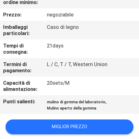
ordine minimo:
CONTROLLO
DI
Prezzo:
negoziabile
QUALITÀ
Imballaggi
Caso di legno
particolari:
CONTATTICI
Tempi di
21days
consegna:
NOTIZIE
Termini di
L / C, T / T, Western Union
pagamento:
Capacità di
20sets/M
CASI
alimentazione:
Punti salienti:
,
mulino di gomma del laboratorio
MAPPA
Mulino aperto della gomma
DEL
SITO
MIGLIOR PREZZO