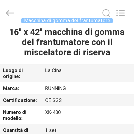
-
2026
Qingdao
Running
Machine
Macchina di gomma del frantumatore
CO.,LTD.
All
Rights
16" x 42" macchina di gomma
CASA
Reserved.
del frantumatore con il
PRODOTTI
miscelatore di riserva
CIRCA
Luogo di
La Cina
origine:
NOI
Marca:
RUNNING
GIRO
Certificazione:
CE SGS
DELLA
Numero di
XK-400
FABBRICA
modello:
Quantità di
1 set