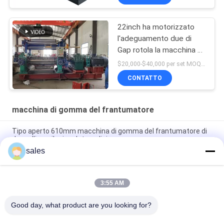
22inch ha motorizzato
l'adeguamento due di
Gap rotola la macchina di
gomma del frantumatore
$20,000-$40,000 per set MOQ:1 insieme
con il miscelatore di
CONTATTO
riserva
macchina di gomma del frantumatore
Tipo aperto 610mm macchina di gomma del frantumatore di
due rulli con il miscelatore di riserva
sales
Diametro a 18 pollici di gomma 48" del rullo della macchina XK-
450 del frantumatore del composto lunghezza
3:55 AM
Motore di azionamento di gomma dell'impastatrice del
composto del mulino aperto a 16 pollici 37kw
Good day, what product are you looking for?
Tutti