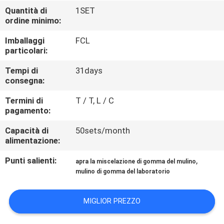
CONTROLLO
Quantità di
1SET
ordine minimo:
DI
QUALITÀ
Imballaggi
FCL
particolari:
CONTATTICI
Tempi di
31days
consegna:
Termini di
T / T, L / C
NOTIZIE
pagamento:
Capacità di
50sets/month
CASI
alimentazione:
Punti salienti:
,
apra la miscelazione di gomma del mulino
MAPPA
mulino di gomma del laboratorio
DEL
SITO
MIGLIOR PREZZO