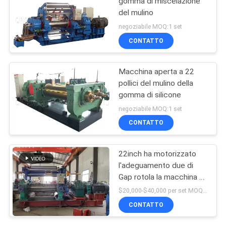
gomma di miscelazione
del mulino
negoziabile MOQ:1 set
CONTATTO
Macchina aperta a 22
pollici del mulino della
gomma di silicone
negoziabile MOQ:1 set
CONTATTO
22inch ha motorizzato
l'adeguamento due di
Gap rotola la macchina di
gomma del frantumatore
$20,000-$40,000 per set MOQ:1 insieme
con il miscelatore di
CONTATTO
riserva