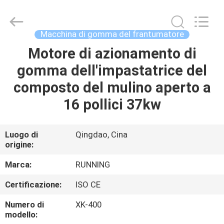
-
2026
Qingdao
Running
Machine
Macchina di gomma del frantumatore
CO.,LTD.
All
Rights
Motore di azionamento di
CASA
Reserved.
gomma dell'impastatrice del
PRODOTTI
composto del mulino aperto a
16 pollici 37kw
CIRCA
NOI
Luogo di
Qingdao, Cina
origine:
GIRO
Marca:
RUNNING
DELLA
Certificazione:
ISO CE
FABBRICA
Numero di
XK-400
modello: