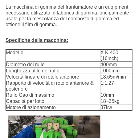
La macchina di gomma del frantumatore è un euqipment
necessario utilizzato in fabbrica di gomma, pricipalmente
usata per la mescolanza del composto di gomma ed
ottiene il film di gomma.
Specifiche della macchina:
Modello
X K-400
(16inch)
Diametro del rullo
400mm
Lunghezza utile del rullo
1000mm
Velocità lineare di rotolo anteriore
18.65m/min
Rapporto di velocità di rotolo anteriore &
1:1.27
posteriore
Rullo Gao di massimo
10mm
Capacità per lotto
18~35kg
Motore di azionamento
37kw