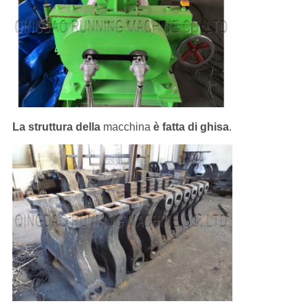
La struttura della
macchina
è fatta di ghisa
.