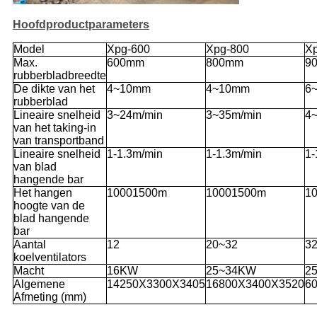
Hoofdproductparameters
Model
Xpg-600
Xpg-800
X
Max.
600mm
800mm
9
rubberbladbreedte
De dikte van het
4~10mm
4~10mm
6
rubberblad
Lineaire snelheid
3~24m/min
3~35m/min
4
van het taking-in
van transportband
Lineaire snelheid
1-1.3m/min
1-1.3m/min
1-
van blad
hangende bar
Het hangen
10001500m
10001500m
1
hoogte van de
blad hangende
bar
Aantal
12
20~32
3
koelventilators
Macht
16KW
25~34KW
2
Algemene
14250X3300X3405
16800X3400X3520
6
Afmeting (mm)