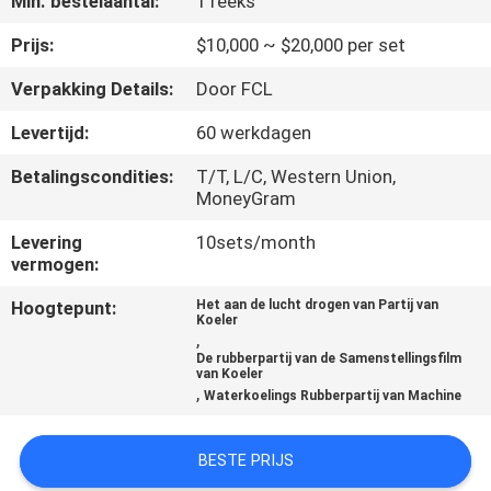
Min. bestelaantal:
1 reeks
CONTACTEER
ONS
Prijs:
$10,000 ~ $20,000 per set
Verpakking Details:
Door FCL
NIEUWS
Levertijd:
60 werkdagen
Betalingscondities:
T/T, L/C, Western Union,
GEVALLEN
MoneyGram
Levering
10sets/month
SITEMAP
vermogen:
Hoogtepunt:
Het aan de lucht drogen van Partij van
PRIVACY
Koeler
,
POLICY
De rubberpartij van de Samenstellingsfilm
van Koeler
,
Waterkoelings Rubberpartij van Machine
BESTE PRIJS