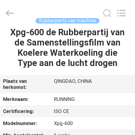
2026
Qingdao
Running
Machine
CO.,LTD.
Rubberpartij van machine
All
Rights
Reserved.
Xpg-600 de Rubberpartij van
HUIS
de Samenstellingsfilm van
PRODUCTEN
Koelere Waterkoeling die
Type aan de lucht drogen
ONGEVEER
ONS
Plaats van
QINGDAO, CHINA
herkomst:
FABRIEKSREIS
Merknaam:
RUNNING
Certificering:
ISO CE
KWALITEITSCONTROLE
Modelnummer:
Xpg-600