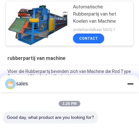
Automatische
Rubberpartij van het
Koelen van Machine
onderhandelbaar MOQ:1
CONTACT
rubberpartij van machine
Vloer die Rubberpartij bevinden zich van Machine die Rod Type
Compound Film Air-het Koelen hangen
sales
Het Bladpartij van de hoog rendement Rubbersamenstelling
van het Koelen van Machine 600mm - 900mm
1:26 PM
PLC Rubberfilmpartij van Machineeenheid voor Ventilators het
Koelen
Good day, what product are you looking for?
populaire categorieën
Alle