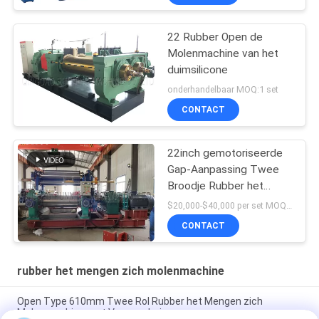
22 Rubber Open de
Molenmachine van het
duimsilicone
onderhandelbaar MOQ:1 set
CONTACT
22inch gemotoriseerde
Gap-Aanpassing Twee
Broodje Rubber het
Mengen zich
$20,000-$40,000 per set MOQ:1 reeks
Molenmachine met
CONTACT
Voorraadmixer
rubber het mengen zich molenmachine
Open Type 610mm Twee Rol Rubber het Mengen zich
Molenmachine met Voorraadmixer