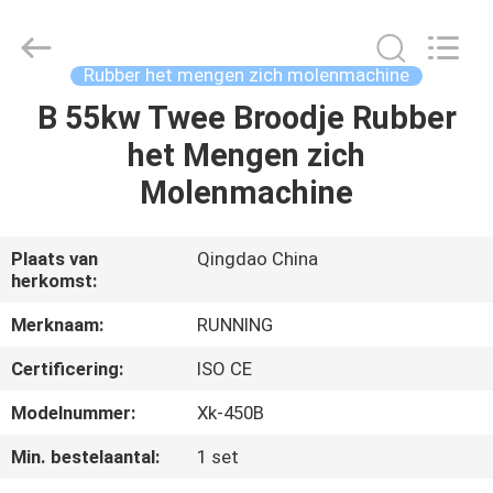
2026
Qingdao
Running
Machine
CO.,LTD.
Rubber het mengen zich molenmachine
All
Rights
Reserved.
B 55kw Twee Broodje Rubber
HUIS
het Mengen zich
PRODUCTEN
Molenmachine
ONGEVEER
Plaats van
Qingdao China
herkomst:
ONS
Merknaam:
RUNNING
FABRIEKSREIS
Certificering:
ISO CE
Modelnummer:
Xk-450B
KWALITEITSCONTROLE
Min. bestelaantal:
1 set