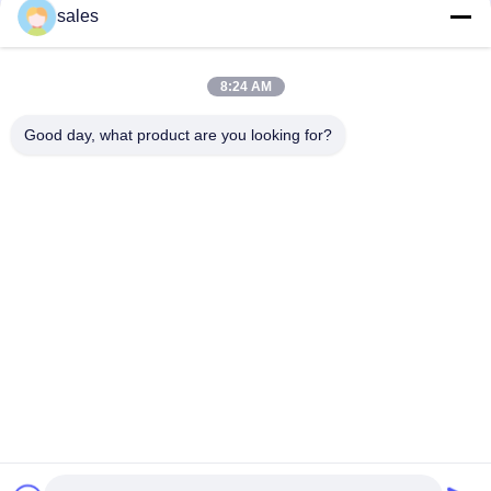
sales
Rubbersamenstelling het Mengen zich Molenmachine xk-450
Diameter 48 van de 18 duimrol“ Lengte
8:24 AM
16 de Samenstelling van de Duim Open Molen Rubber het
Mengen zich Machine37kw Drijfmotor
Good day, what product are you looking for?
populaire categorieën
Alle
Rubber Het Maken 
Rubberknedermachine
Machine
Rubber Het Mengen 
Rubber Het 
Zich Molenmachine
Vulcaniseren 
Persmachine
De Koude Machine 
Hot Rubber Feed 
Van De Voer 
Extruder
Rubberextruder
Transportband 
Rubberslangproductielijn
Gezamenlijke 
Machine