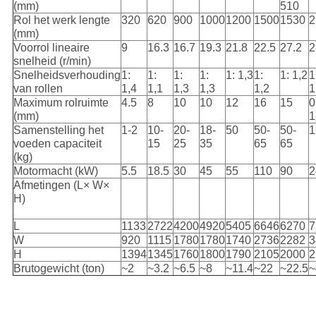
(mm)
510
Rol het werk lengte
320
620
900
1000
1200
1500
1530
2
(mm)
Voorrol lineaire
9
16.3
16.7
19.3
21.8
22.5
27.2
2
snelheid (r/min)
Snelheidsverhouding
1:
1:
1:
1:
1: 1,3
1:
1: 1,2
1
van rollen
1,4
1,1
1,3
1,3
1,2
1
Maximum rolruimte
4.5
8
10
10
12
16
15
0
(mm)
1
Samenstelling het
1-2
10-
20-
18-
50
50-
50-
1
voeden capaciteit
15
25
35
65
65
(kg)
Motormacht (kW)
5.5
18.5
30
45
55
110
90
2
Afmetingen (L× W×
H)
L
1133
2722
4200
4920
5405
6646
6270
7
W
920
1115
1780
1780
1740
2736
2282
3
H
1394
1345
1760
1800
1790
2105
2000
2
Brutogewicht (ton)
~2
~3.2
~6.5
~8
~11.4
~22
~22.5
~