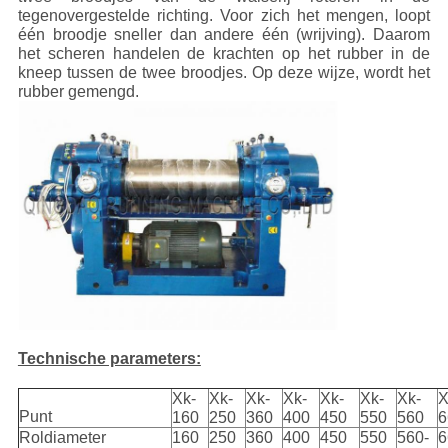
tegenovergestelde richting. Voor zich het mengen, loopt
één broodje sneller dan andere één (wrijving). Daarom
het scheren handelen de krachten op het rubber in de
kneep tussen de twee broodjes. Op deze wijze, wordt het
rubber gemengd.
Technische parameters:
Xk-
Xk-
Xk-
Xk-
Xk-
Xk-
Xk-
X
Punt
160
250
360
400
450
550
560
6
Roldiameter
160
250
360
400
450
550
560-
6