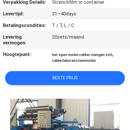
CONTACTEER
Verpakking Details:
Strenchfilm in container
ONS
Levertijd:
31~40days
Betalingscondities:
T / T, L / C
NIEUWS
Levering
20sets/maand
vermogen:
GEVALLEN
Hoogtepunt:
,
het open molen rubber mengen zich
rubberlaboratoriummolen
SITEMAP
BESTE PRIJS
PRIVACY
POLICY