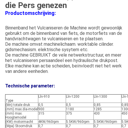
die Pers genezen
Productomschrijving:
Binnenband het Vulcaniseren de Machine wordt gewoonlijk
gebruikt om de binnenband van fiets, de motorfiets van de
handvrachtwagen te vulcaniseren en te plaatsen.
De machine omvat machinelichaam. worktable cilinder.
gidsmechasism. elektrische sysytem etc.
De machine GEBRUIKT de vele netwerkstructuur, en meer
het vulcaniseren persaandeel een hydraulische drukpost.
Elke machine kan actie scheiden, beïnvloedt niet het werk
van andere eenheden.
Technische parameter:
Lln-910
Lln-1200
Lln-1300
Lln
Type
(Mn) totale druk
0,5
0,5
0,85
0,8
(mm) max.dia-model
900
1180
1285
130
(mm) max.
315
375
430
450
Hoogtemodel
(KW) motormacht
4KW/960rpm
5.5KW/960rpm
5.5KW/960rpm
5.5
(Mpa) Stoomdruk
0,7
0,7
0,7
0,7