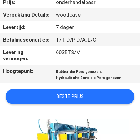
CONTACTEER
Prijs:
onderhandelbaar
ONS
Verpakking Details:
woodcase
Levertijd:
7 dagen
NIEUWS
Betalingscondities:
T/T, D/P, D/A, L/C
GEVALLEN
Levering
60SETS/M
vermogen:
Hoogtepunt:
,
SITEMAP
Rubber die Pers genezen
Hydraulische Band die Pers genezen
PRIVACY
BESTE PRIJS
POLICY