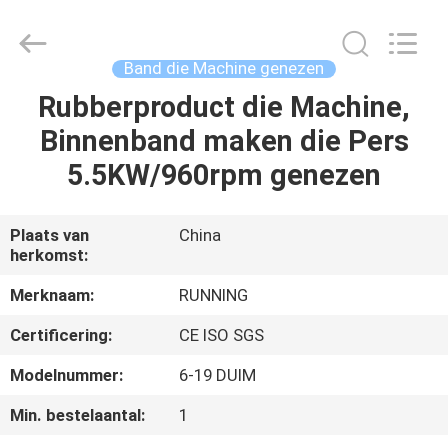
2026
Qingdao
Running
Machine
CO.,LTD.
Band die Machine genezen
All
Rights
Reserved.
Rubberproduct die Machine,
HUIS
Binnenband maken die Pers
PRODUCTEN
5.5KW/960rpm genezen
ONGEVEER
Plaats van
China
herkomst:
ONS
Merknaam:
RUNNING
FABRIEKSREIS
Certificering:
CE ISO SGS
Modelnummer:
6-19 DUIM
KWALITEITSCONTROLE
Min. bestelaantal:
1