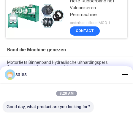
Hete Rubberband het
Vulcaniseren
Persmachine
onderhandelbaar MOQ:1
CONTACT
Band die Machine genezen
Motorfiets Binnenband Hydraulische uithardingspers
Stoomverwarmingstype met 1 laag
sales
De Persstoom van de motorfietsbinnenband Hydraulisch
Genezend het Verwarmen Type met 1 Laag
8:20 AM
Fietsbinnenband Hydraulische het Vulcaniseren Machineplc
Gecontroleerd Automatisch
Good day, what product are you looking for?
populaire categorieën
Alle