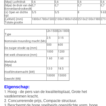
(Mpa) Luchtdruk
0,6
0,6
0,6
0,6
(Mpa) de druk van de
0,7
0,7
0,7
0,7
Binnenbandrookwolk
(s) Open en dichte
5/5
5/5
8
9.6
tijd
(LxWxH) (mm)
1800x1780x1500
2100x1980x1650
2510x2100x1980
271
Totale grootte
Lln-1500
Lln-1800
Type
2.5
3.15
Nominale mounding macht (Mn)
500
600
De zuiger stookt op (mm)
1000
1200
Het werk chearance (mm)
1.60
1.60
Werkdruk
(Mpa)
13.0
18.5
Hoofdmotermacht (kW)
10000
15000
Gewicht (KN)
Eigenschap:
Hoog - de pers van de kwaliteitsplaat, Grote het
1.
vastklemmen kracht.
2.
Concurrerende prijs, Compacte structuur.
Beschermt de hoge snelheids open/dichte vorm, hoge
3.