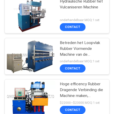
Hydraulische Rubber het
Vulcaniseren Machine
onderhandelbaar MOQ:1 set
CONTACT
Betreden het Loopvlak
Rubber Vormende
Machine van de
Precuredband/Verkregen
onderhandelbaar MOQ:1 set
Band het Maken van
CONTACT
Machine
Hoge efficency Rubber
Dragende Verbinding die
Machine maken,
Vulcaniserend Machine,
$22000~$23000 MOQ:1 set
Vormende Machine
CONTACT