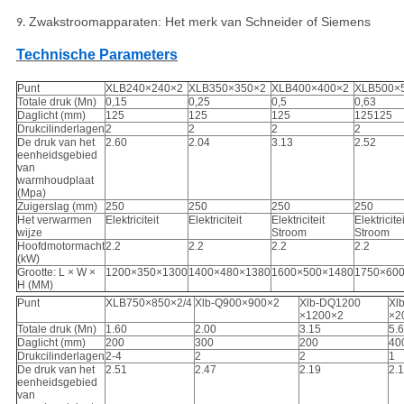
Zwakstroomapparaten: Het merk van Schneider of Siemens
9.
Technische Parameters
Punt
XLB240×240×2
XLB350×350×2
XLB400×400×2
XLB500×
Totale druk (Mn)
0,15
0,25
0,5
0,63
Daglicht (mm)
125
125
125
125125
Drukcilinderlagen
2
2
2
2
De druk van het
2.60
2.04
3.13
2.52
eenheidsgebied
van
warmhoudplaat
(Mpa)
Zuigerslag (mm)
250
250
250
250
Het verwarmen
Elektriciteit
Elektriciteit
Elektriciteit
Elektricitei
wijze
Stroom
Stroom
Hoofdmotormacht
2.2
2.2
2.2
2.2
(kW)
Grootte: L × W ×
1200×350×1300
1400×480×1380
1600×500×1480
1750×60
H (MM)
Punt
XLB750×850×2/4
Xlb-Q900×900×2
Xlb-DQ1200
Xl
×1200×2
×2
Totale druk (Mn)
1.60
2.00
3.15
5.
Daglicht (mm)
200
300
200
40
Drukcilinderlagen
2-4
2
2
1
De druk van het
2.51
2.47
2.19
2.
eenheidsgebied
van