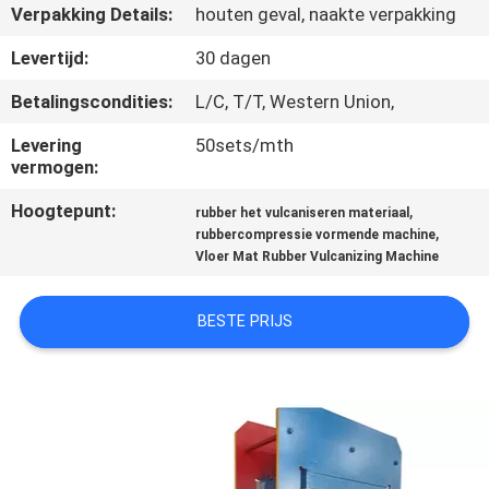
CONTACTEER
Verpakking Details:
houten geval, naakte verpakking
ONS
Levertijd:
30 dagen
Betalingscondities:
L/C, T/T, Western Union,
NIEUWS
Levering
50sets/mth
vermogen:
GEVALLEN
Hoogtepunt:
,
rubber het vulcaniseren materiaal
,
rubbercompressie vormende machine
SITEMAP
Vloer Mat Rubber Vulcanizing Machine
PRIVACY
BESTE PRIJS
POLICY