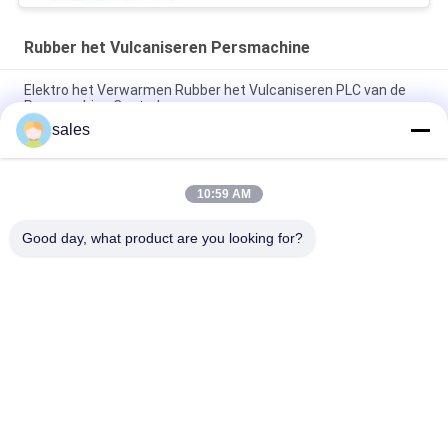
Rubber het Vulcaniseren Persmachine
Elektro het Verwarmen Rubber het Vulcaniseren PLC van de
Persmachine Controle
sales
Elektro het Verwarmen Hydraulische het Vulcaniseren
Machine 2 het Werk Lagen
10:59 AM
160T rubber het Vulcaniseren Persmachine Rubber Enige het
Maken Machine
Good day, what product are you looking for?
populaire categorieën
Alle
Rubber Het Maken 
Rubberknedermachine
Machine
Rubber Het Mengen 
Rubber Het 
Zich Molenmachine
Vulcaniseren 
Persmachine