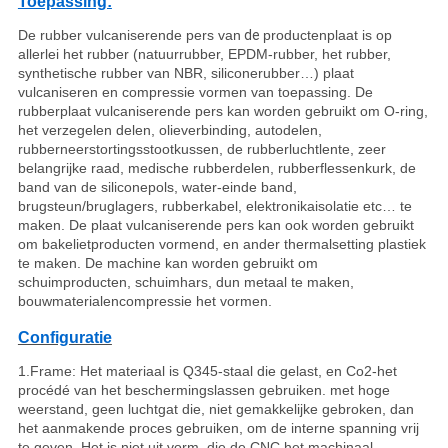
Toepassing:
De rubber vulcaniserende pers van
de
productenplaat is op
allerlei het rubber (natuurrubber, EPDM-rubber, het rubber,
synthetische rubber van NBR, siliconerubber…) plaat
vulcaniseren en compressie vormen van toepassing. De
rubberplaat vulcaniserende pers kan worden gebruikt om O-ring,
het verzegelen delen, olieverbinding, autodelen,
rubberneerstortingsstootkussen, de rubberluchtlente, zeer
belangrijke raad, medische rubberdelen, rubberflessenkurk, de
band van de siliconepols, water-einde band,
brugsteun/bruglagers, rubberkabel, elektronikaisolatie etc… te
maken. De plaat vulcaniserende pers kan ook worden gebruikt
om bakelietproducten vormend, en ander thermalsetting plastiek
te maken. De machine kan worden gebruikt om
schuimproducten, schuimhars, dun metaal te maken,
bouwmaterialencompressie het vormen.
Configuratie
1.Frame: Het materiaal is Q345-staal die gelast, en Co2-het
procédé van het beschermingslassen gebruiken. met hoge
weerstand, geen luchtgat die, niet gemakkelijke gebroken, dan
het aanmakende proces gebruiken, om de interne spanning vrij
te geven. Het is niet uit vorm, die de CNC het machinaal