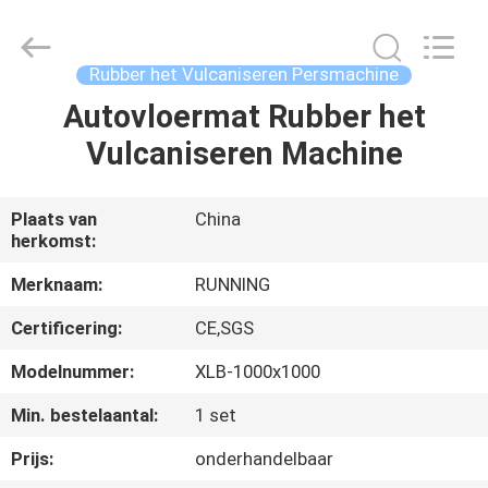
2026
Qingdao
Running
Machine
CO.,LTD.
Rubber het Vulcaniseren Persmachine
All
Rights
Reserved.
Autovloermat Rubber het
HUIS
Vulcaniseren Machine
PRODUCTEN
Plaats van
China
herkomst:
ONGEVEER
ONS
Merknaam:
RUNNING
Certificering:
CE,SGS
FABRIEKSREIS
Modelnummer:
XLB-1000x1000
Min. bestelaantal:
1 set
KWALITEITSCONTROLE
Prijs:
onderhandelbaar