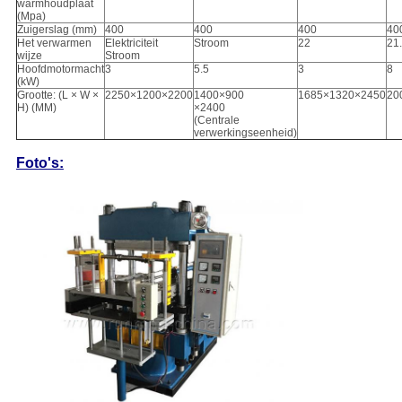
warmhoudplaat
(Mpa)
Zuigerslag (mm)
400
400
400
40
Het verwarmen
Elektriciteit
Stroom
22
21
wijze
Stroom
Hoofdmotormacht
3
5.5
3
8
(kW)
Grootte: (L × W ×
2250×1200×2200
1400×900
1685×1320×2450
20
H) (MM)
×2400
(Centrale
verwerkingseenheid)
Foto's: