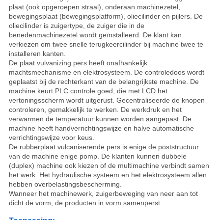
plaat (ook opgeroepen straal), onderaan machinezetel,
bewegingsplaat (bewegingsplatform), oliecilinder en pijlers. De
oliecilinder is zuigertype, de zuiger die in de
benedenmachinezetel wordt geïnstalleerd. De klant kan
verkiezen om twee snelle terugkeercilinder bij machine twee te
installeren kanten.
De plaat vulvanizing pers heeft onafhankelijk
machtsmechanisme en elektrosysteem. De controledoos wordt
geplaatst bij de rechterkant van de belangrijkste machine. De
machine keurt PLC controle goed, die met LCD het
vertoningsscherm wordt uitgerust. Gecentraliseerde de knopen
controleren, gemakkelijk te werken. De werkdruk en het
verwarmen de temperatuur kunnen worden aangepast. De
machine heeft handverrichtingswijze en halve automatische
verrichtingswijze voor keus.
De rubberplaat vulcaniserende pers is enige de poststructuur
van de machine enige pomp. De klanten kunnen dubbele
(duplex) machine ook kiezen of de multimachine verbindt samen
het werk. Het hydraulische systeem en het elektrosysteem allen
hebben overbelastingsbescherming.
Wanneer het machinewerk, zuigerbeweging van neer aan tot
dicht de vorm, de producten in vorm samenperst.