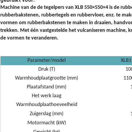
Machine van de de tegelpers van XLB 550×550×4 is de rubbe
rubberbakstenen, rubbertegels en rubbervloer, enz. te make
vormen om rubberbakstenen te maken in draaien, handvorm
trekken. Met één vastgestelde het vulcaniseren machine, k
de vormen te veranderen.
Parameter/model
XLB1
Druk (T)
10
Warmhoudplaatgrootte (mm)
110
Plaatafstand (mm)
Het werk laag
Warmhoudplaathoeveelheid
Zuigerslag (mm)
Motormacht (kW)