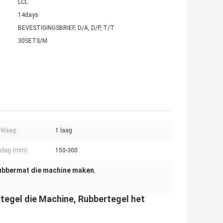
LCL
14days
BEVESTIGINGSBRIEF, D/A, D/P, T/T
30SETS/M
rklaag:
1 laag
slag (mm):
150-300
ubbermat die machine maken
,
tegel die Machine, Rubbertegel het