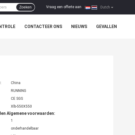
Vraag een offerte aan
Zoeken
|
Dutch
NTROLE
CONTACTEER ONS
NIEUWS
GEVALLEN
t:
China
RUNNING
CE SGS
Xlb-550X550
den Algemene voorwaarden:
1
onderhandelbaar