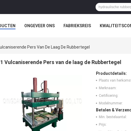
DUCTEN
ONGEVEER ONS
FABRIEKSREIS
KWALITEITSCO
ulcaniserende Pers Van De Laag De Rubbertegel
1 Vulcaniserende Pers van de laag de Rubbertegel
Productdetails:
Plaats van herkoms
Merknaam:
Certificering:
Modelnummer:
Betalen & Verzen
Min. bestelaantal:
Prijs: