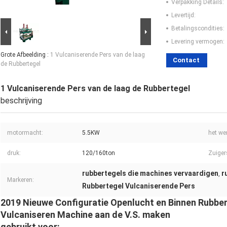
Verpakking Details:
Levertijd:
Betalingscondities:
Levering vermogen:
Grote Afbeelding :
1 Vulcaniserende Pers van de laag
Contact
de Rubbertegel
1 Vulcaniserende Pers van de laag de Rubbertegel
beschrijving
motormacht:
5.5KW
het we
druk:
120/160ton
Zuiger
rubbertegels die machines vervaardigen
r
,
Markeren:
Rubbertegel Vulcaniserende Pers
2019 Nieuwe Configuratie Openlucht en Binnen Rubber
Vulcaniseren Machine aan de V.S. maken
gebruikt voor: