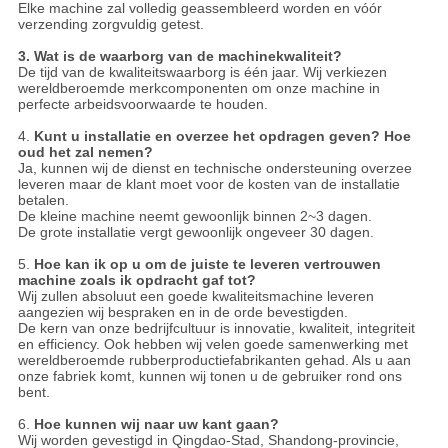
Elke machine zal volledig geassembleerd worden en vóór
verzending zorgvuldig getest.
3. Wat is de waarborg van de machinekwaliteit?
De tijd van de kwaliteitswaarborg is één jaar. Wij verkiezen
wereldberoemde merkcomponenten om onze machine in
perfecte arbeidsvoorwaarde te houden.
4.
Kunt u installatie en overzee het opdragen geven? Hoe
oud het zal nemen?
Ja, kunnen wij de dienst en technische ondersteuning overzee
leveren maar de klant moet voor de kosten van de installatie
betalen.
De kleine machine neemt gewoonlijk binnen 2~3 dagen.
De grote installatie vergt gewoonlijk ongeveer 30 dagen.
5.
Hoe kan ik op u om de juiste te leveren vertrouwen
machine zoals ik opdracht gaf tot?
Wij zullen absoluut een goede kwaliteitsmachine leveren
aangezien wij bespraken en in de orde bevestigden.
De kern van onze bedrijfcultuur is innovatie, kwaliteit, integriteit
en efficiency. Ook hebben wij velen goede samenwerking met
wereldberoemde rubberproductiefabrikanten gehad. Als u aan
onze fabriek komt, kunnen wij tonen u de gebruiker rond ons
bent.
6.
Hoe kunnen wij naar uw kant gaan?
Wij worden gevestigd in Qingdao-Stad, Shandong-provincie,