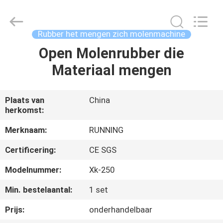
2026
Qingdao
Running
Machine
CO.,LTD.
Rubber het mengen zich molenmachine
All
Rights
Reserved.
Open Molenrubber die
HUIS
Materiaal mengen
PRODUCTEN
Plaats van
China
herkomst:
ONGEVEER
ONS
Merknaam:
RUNNING
Certificering:
CE SGS
FABRIEKSREIS
Modelnummer:
Xk-250
Min. bestelaantal:
1 set
KWALITEITSCONTROLE
Prijs:
onderhandelbaar