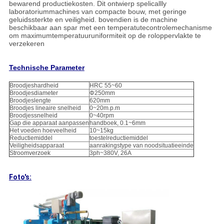
bewarend productiekosten. Dit ontwierp spelicallly
laboratoriummachines van compacte bouw, met geringe
geluidssterkte en veiligheid. bovendien is de machine
beschikbaar aan spar met een temperatutecontrolemechanisme
om maximumtemperatuuruniformiteit op de roloppervlakte te
verzekeren
Technische Parameter
Broodjeshardheid
HRC 55~60
Broodjesdiameter
Φ250mm
Broodjeslengte
620mm
Broodjes lineaire snelheid
0~20m.p.m
Broodjessnelheid
0~40rpm
Gap die apparaat aanpassen
handboek, 0.1~6mm
Het voeden hoeveelheid
10~15kg
Reductiemiddel
toestelreductiemiddel
Veiligheidsapparaat
aanrakingstype van noodsituatieeinde
Stroomverzoek
3ph~380V, 26A
Foto's: