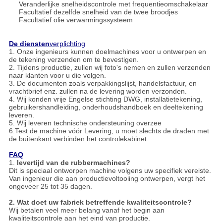
Veranderlijke snelheidscontrole met frequentieomschakelaar
Facultatief dezelfde snelheid van de twee broodjes
Facultatief olie verwarmingssysteem
De diensten
verplichting
1. Onze ingenieurs kunnen doelmachines voor u ontwerpen en
de tekening verzenden om te bevestigen.
2. Tijdens productie, zullen wij foto's nemen en zullen verzenden
naar klanten voor u die volgen.
3. De documenten zoals verpakkingslijst, handelsfactuur, en
vrachtbrief enz. zullen na de levering worden verzonden.
4. Wij konden vrije Engelse stichting DWG, installatietekening,
gebruikershandleiding, onderhoudshandboek en deeltekening
leveren.
5. Wij leveren technische ondersteuning overzee
6.Test de machine vóór Levering, u moet slechts de draden met
de buitenkant verbinden het controlekabinet.
FAQ
1.
levertijd van de rubbermachines?
Dit is speciaal ontworpen machine volgens uw specifiek vereiste.
Van ingenieur die aan productievoltooiing ontwerpen, vergt het
ongeveer 25 tot 35 dagen.
2. Wat doet uw fabriek betreffende kwaliteitscontrole?
Wij betalen veel meer belang vanaf het begin aan
kwaliteitscontrole aan het eind van productie.