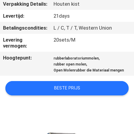
CONTACTEER
Verpakking Details:
Houten kist
ONS
Levertijd:
21days
Betalingscondities:
L / C, T / T, Western Union
NIEUWS
Levering
20sets/M
vermogen:
GEVALLEN
Hoogtepunt:
,
rubberlaboratoriummolen
,
rubber open molen
SITEMAP
Open Molenrubber die Materiaal mengen
PRIVACY
BESTE PRIJS
POLICY