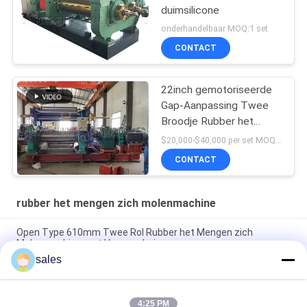
duimsilicone
onderhandelbaar MOQ:1 set
CONTACT
22inch gemotoriseerde
Gap-Aanpassing Twee
Broodje Rubber het
Mengen zich
$20,000-$40,000 per set MOQ:1 reeks
Molenmachine met
CONTACT
Voorraadmixer
rubber het mengen zich molenmachine
Open Type 610mm Twee Rol Rubber het Mengen zich
Molenmachine met Voorraadmixer
sales
Rubbersamenstelling het Mengen zich Molenmachine xk-450
Diameter 48 van de 18 duimrol“ Lengte
4:25 PM