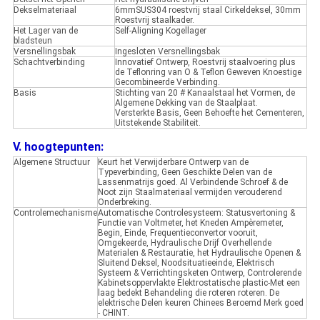
Dekselmateriaal
6mmSUS304 roestvrij staal Cirkeldeksel, 30mm
Roestvrij staalkader.
Het Lager van de
Self-Aligning Kogellager
bladsteun
Versnellingsbak
Ingesloten Versnellingsbak
Schachtverbinding
Innovatief Ontwerp, Roestvrij staalvoering plus
de Teflonring van O & Teflon Geweven Knoestige
Gecombineerde Verbinding.
Basis
Stichting van 20 # Kanaalstaal het Vormen, de
Algemene Dekking van de Staalplaat.
Versterkte Basis, Geen Behoefte het Cementeren,
Uitstekende Stabiliteit.
V. hoogtepunten:
Algemene Structuur
Keurt het Verwijderbare Ontwerp van de
Typeverbinding, Geen Geschikte Delen van de
Lassenmatrijs goed. Al Verbindende Schroef & de
Noot zijn Staalmateriaal vermijden verouderend
Onderbreking.
Controlemechanisme
Automatische Controlesysteem: Statusvertoning &
Functie van Voltmeter, het Kneden Ampèremeter,
Begin, Einde, Frequentieconvertor vooruit,
Omgekeerde, Hydraulische Drijf Overhellende
Materialen & Restauratie, het Hydraulische Openen &
Sluitend Deksel, Noodsituatieeinde, Elektrisch
Systeem & Verrichtingsketen Ontwerp, Controlerende
Kabinetsoppervlakte Elektrostatische plastic-Met een
laag bedekt Behandeling die roteren roteren. De
elektrische Delen keuren Chinees Beroemd Merk goed
- CHINT.