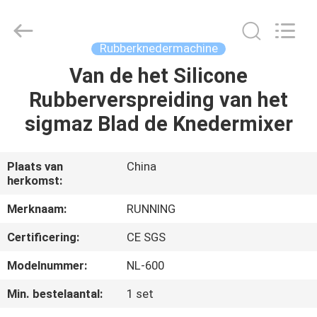
2026
Qingdao
Running
Machine
CO.,LTD.
Rubberknedermachine
All
Rights
Reserved.
Van de het Silicone
HUIS
Rubberverspreiding van het
PRODUCTEN
sigmaz Blad de Knedermixer
ONGEVEER
Plaats van
China
herkomst:
ONS
Merknaam:
RUNNING
FABRIEKSREIS
Certificering:
CE SGS
Modelnummer:
NL-600
KWALITEITSCONTROLE
Min. bestelaantal:
1 set