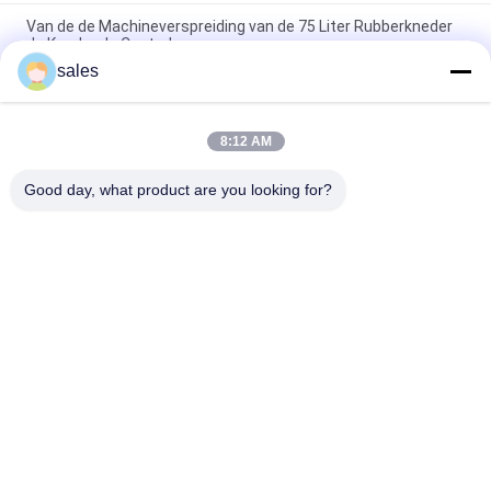
Van de de Machineverspreiding van de 75 Liter Rubberkneder
de Knederplc Controle
sales
De Knedermachine van de Plasticatings rust de
Rubberverspreiding 18 Duim Rubber het Mengen zich Molen
uit
8:12 AM
75L hydraulische Rubberknedermachine met Twee Wing Rotor
Good day, what product are you looking for?
populaire categorieën
Alle
Rubber Het Maken 
Rubberknedermachine
Machine
Rubber Het Mengen 
Rubber Het 
Zich Molenmachine
Vulcaniseren 
Persmachine
De Koude Machine 
Hot Rubber Feed 
Van De Voer 
Extruder
Rubberextruder