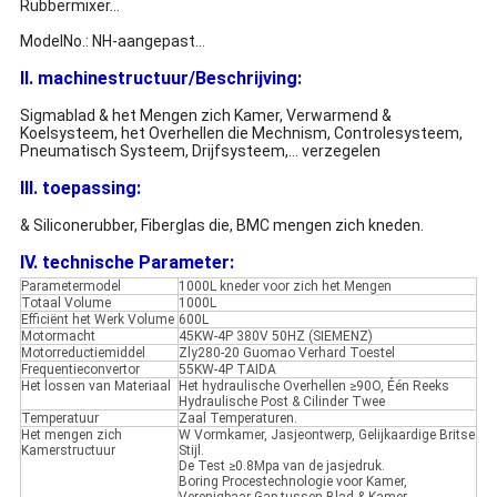
Rubbermixer…
ModelNo.: NH-aangepast…
II. machinestructuur/Beschrijving:
Sigmablad & het Mengen zich Kamer, Verwarmend &
Koelsysteem, het Overhellen die Mechnism, Controlesysteem,
Pneumatisch Systeem, Drijfsysteem,… verzegelen
III. toepassing:
& Siliconerubber, Fiberglas die, BMC mengen zich kneden.
IV. technische Parameter:
Parametermodel
1000L kneder voor zich het Mengen
Totaal Volume
1000L
Efficiënt het Werk Volume
600L
Motormacht
45KW-4P 380V 50HZ (SIEMENZ)
Motorreductiemiddel
Zly280-20 Guomao Verhard Toestel
Frequentieconvertor
55KW-4P TAIDA
Het lossen van Materiaal
Het hydraulische Overhellen ≥90O, Één Reeks
Hydraulische Post & Cilinder Twee
Temperatuur
Zaal Temperaturen.
Het mengen zich
W Vormkamer, Jasjeontwerp, Gelijkaardige Britse
Kamerstructuur
Stijl.
De Test ≥0.8Mpa van de jasjedruk.
Boring Procestechnologie voor Kamer,