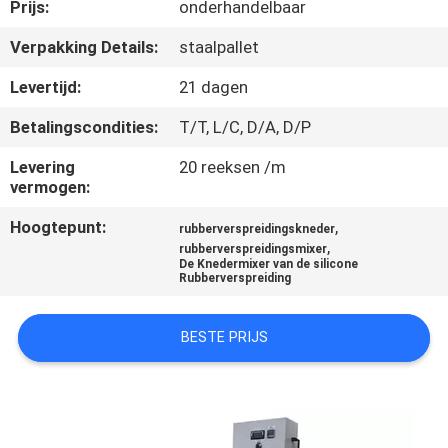
CONTACTEER
Prijs:
onderhandelbaar
ONS
Verpakking Details:
staalpallet
Levertijd:
21 dagen
NIEUWS
Betalingscondities:
T/T, L/C, D/A, D/P
GEVALLEN
Levering
20 reeksen /m
vermogen:
Hoogtepunt:
,
SITEMAP
rubberverspreidingskneder
,
rubberverspreidingsmixer
De Knedermixer van de silicone
Rubberverspreiding
PRIVACY
POLICY
BESTE PRIJS