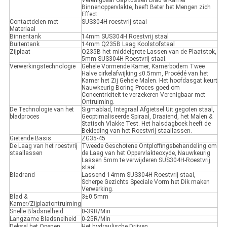
Verenigbaar Gap tussen Blad & Kamer
Binnenoppervlakte, heeft Beter het Mengen zich
Effect.
Contactdelen met
SUS304H roestvrij staal
Materiaal
Binnentank
14mm SUS304H Roestvrij staal
Buitentank
14mm Q235B Laag Koolstofstaal
Zijplaat
Q235B het middelgrote Lassen van de Plaatstok,
5mm SUS304H Roestvrij staal.
Verwerkingstechnologie
Gehele Vormende Kamer, Kamerbodem Twee
Halve cirkelafwijking ≤0.5mm, Procédé van het
Kamer het Zij Gehele Malen. Het hoofdasgat keurt
Nauwkeurig Boring Proces goed om
Concentriciteit te verzekeren Verenigbaar met
Ontruiming.
De Technologie van het
Sigmablad, Integraal Afgietsel Uit gegoten staal,
bladproces
Geoptimaliseerde Spiraal, Draaiend, het Malen &
Statisch Vlakke Test. Het halsdagboek heeft de
Bekleding van het Roestvrij staallassen.
Gietende Basis
ZG35-45
De Laag van het roestvrij
Tweede Geschotene Ontploffingsbehandeling om
staallassen
de Laag van het Oppervlakteoxyde, Nauwkeurig
Lassen 5mm te verwijderen SUS304H-Roestvrij
staal.
Bladrand
Lassend 14mm SUS304H Roestvrij staal,
Scherpe Gezichts Speciale Vorm het Dik maken
Verwerking.
Blad &
3±0.5mm
Kamer/Zijplaatontruiming
Snelle Bladsnelheid
0-39R/Min
Langzame Bladsnelheid
0-25R/Min
Deksel het Openen
Het hydraulische Drijven