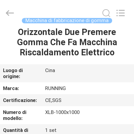
-
2026
Qingdao
Running
Machine
Macchina di fabbricazione di gomma
CO.,LTD.
All
Rights
Orizzontale Due Premere
CASA
Reserved.
Gomma Che Fa Macchina
PRODOTTI
Riscaldamento Elettrico
CIRCA
Luogo di
Cina
origine:
NOI
Marca:
RUNNING
GIRO
Certificazione:
CE,SGS
DELLA
Numero di
XLB-1000x1000
FABBRICA
modello:
Quantità di
1 set