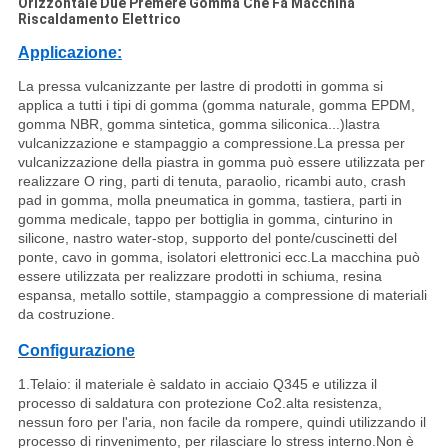
Orizzontale Due Premere Gomma Che Fa Macchina
Riscaldamento Elettrico
Applicazione:
La pressa vulcanizzante per lastre di prodotti in gomma si
applica a tutti i tipi di gomma (gomma naturale, gomma EPDM,
gomma NBR, gomma sintetica, gomma siliconica
...
)lastra
vulcanizzazione e stampaggio a compressione.La pressa per
vulcanizzazione della piastra in gomma può essere utilizzata per
realizzare O ring, parti di tenuta, paraolio, ricambi auto, crash
pad in gomma, molla pneumatica in gomma, tastiera, parti in
gomma medicale, tappo per bottiglia in gomma, cinturino in
silicone, nastro water-stop, supporto del ponte/cuscinetti del
ponte, cavo in gomma, isolatori elettronici ecc.La macchina può
essere utilizzata per realizzare prodotti in schiuma, resina
espansa, metallo sottile, stampaggio a compressione di materiali
da costruzione.
Configurazione
1.Telaio: il materiale è saldato in acciaio Q345 e utilizza il
processo di saldatura con protezione Co2.alta resistenza,
nessun foro per l'aria, non facile da rompere, quindi utilizzando il
processo di rinvenimento, per rilasciare lo stress interno.Non è