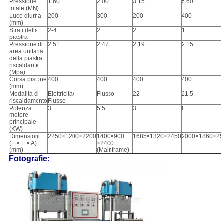
Pressione
1.60
2.00
3.15
5.60
totale (MN)
Luce diurna
200
300
200
400
(mm)
Strati della
2-4
2
2
1
piastra
Pressione di
2.51
2.47
2.19
2.15
area unitaria
della piastra
riscaldante
(Mpa)
Corsa pistone
400
400
400
400
(mm)
Modalità di
Elettricità/
Flusso
22
21.5
riscaldamento
Flusso
Potenza
3
5.5
3
8
motore
principale
(KW)
Dimensioni:
2250×1200×2200
1400×900
1685×1320×2450
2000×1860×2
(L × L × A)
×2400
(mm)
(Mainframe)
Fotografie: