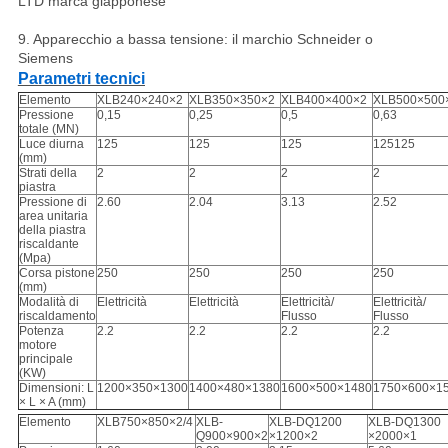
LTD marca giapponese
9. Apparecchio a bassa tensione: il marchio Schneider o
Siemens
Parametri tecnici
Elemento
XLB240×240×2
XLB350×350×2
XLB400×400×2
XLB500×500
Pressione
0,15
0,25
0,5
0,63
totale (MN)
Luce diurna
125
125
125
125125
(mm)
Strati della
2
2
2
2
piastra
Pressione di
2.60
2.04
3.13
2.52
area unitaria
della piastra
riscaldante
(Mpa)
Corsa pistone
250
250
250
250
(mm)
Modalità di
Elettricità
Elettricità
Elettricità/
Elettricità/
riscaldamento
Flusso
Flusso
Potenza
2.2
2.2
2.2
2.2
motore
principale
(KW)
Dimensioni: L
1200×350×1300
1400×480×1380
1600×500×1480
1750×600×1
× L × A (mm)
Elemento
XLB750×850×2/4
XLB-
XLB-DQ1200
XLB-DQ1300
Q900×900×2
×1200×2
×2000×1