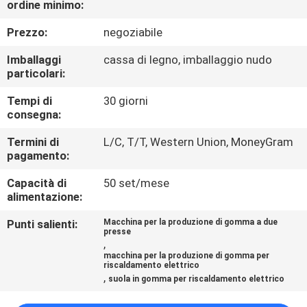
ordine minimo:
CONTROLLO
DI
Prezzo:
negoziabile
QUALITÀ
Imballaggi
cassa di legno, imballaggio nudo
particolari:
CONTATTICI
Tempi di
30 giorni
consegna:
NOTIZIE
Termini di
L/C, T/T, Western Union, MoneyGram
pagamento:
Capacità di
50 set/mese
CASI
alimentazione:
Punti salienti:
Macchina per la produzione di gomma a due
MAPPA
presse
,
DEL
macchina per la produzione di gomma per
riscaldamento elettrico
SITO
,
suola in gomma per riscaldamento elettrico