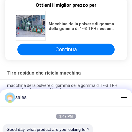
Ottieni il miglior prezzo per
Macchina della polvere di gomma
della gomma di 1~3 TPH nessun
inquinamento Alta sicurezza
Continua
Tiro residuo che ricicla macchina
macchina della polvere di gomma della gomma di 1~3 TPH
nessun inquinamento Alta sicurezza
sales
1500kg/H macchina per il riciclaggio di pneumatici residui
Macchina automatica per la polvere di pneumatici
3:47 PM
3 - macchinario dell'impianto di riciclaggio della gomma
residua 6T/H con il motore di azionamento
Good day, what product are you looking for?