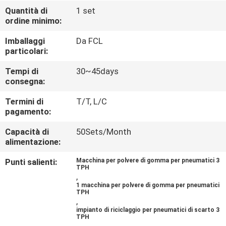
CONTROLLO
Quantità di
1 set
ordine minimo:
DI
QUALITÀ
Imballaggi
Da FCL
particolari:
CONTATTICI
Tempi di
30~45days
consegna:
Termini di
T/T, L/C
NOTIZIE
pagamento:
Capacità di
50Sets/Month
CASI
alimentazione:
Punti salienti:
Macchina per polvere di gomma per pneumatici 3
MAPPA
TPH
,
DEL
1 macchina per polvere di gomma per pneumatici
TPH
,
SITO
impianto di riciclaggio per pneumatici di scarto 3
TPH