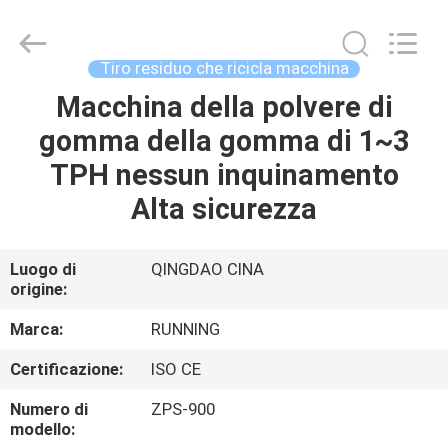
-
2026
Qingdao
Running
Machine
Tiro residuo che ricicla macchina
CO.,LTD.
All
Rights
Macchina della polvere di
CASA
Reserved.
gomma della gomma di 1~3
PRODOTTI
TPH nessun inquinamento
Alta sicurezza
CIRCA
NOI
Luogo di
QINGDAO CINA
origine:
GIRO
Marca:
RUNNING
DELLA
Certificazione:
ISO CE
FABBRICA
Numero di
ZPS-900
modello: