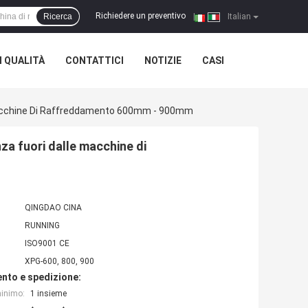
Richiedere un preventivo
Ricerca
|
Italian
 QUALITÀ
CONTATTICI
NOTIZIE
CASI
e Macchine Di Raffreddamento 600mm - 900mm
za fuori dalle macchine di
QINGDAO CINA
RUNNING
ISO9001 CE
XPG-600, 800, 900
nto e spedizione:
minimo:
1 insieme