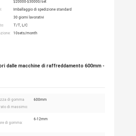
$20000-$30000/set
i:
Imballaggio di spedizione standard
30 giorni lavorativi
to:
T/T, L/C
azione:
10sets/month
uori dalle macchine di raffreddamento 600mm -
ezza di gomma
600mm
trato di massimo:
6-12mm
ore di gomma: