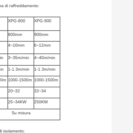
na di raffreddamento:
XPG-800
XPG-900
800mm
900mm
4~10mm
6~12mm
in
3~35m/min
4~40m/min
in
1-1.3m/min
1-1.3m/min
00m
1000-1500m
1000-1500m
20~32
32~34
25~34KW
250KW
Su misura
di isolamento: