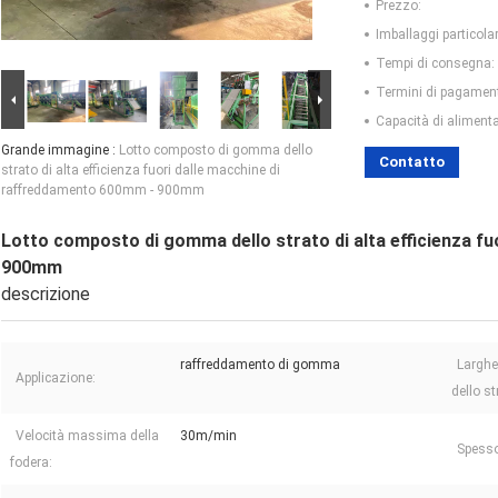
Prezzo:
Imballaggi particolar
Tempi di consegna:
Termini di pagamen
Capacità di aliment
Grande immagine :
Lotto composto di gomma dello
Contatto
strato di alta efficienza fuori dalle macchine di
raffreddamento 600mm - 900mm
Lotto composto di gomma dello strato di alta efficienza f
900mm
descrizione
raffreddamento di gomma
Largh
Applicazione:
dello s
Velocità massima della
30m/min
Spess
fodera: