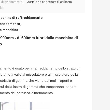
 di azionamento
Acciaio ad alto tenore di carbonio
le:
acchina di raffreddamento
,
ffreddamento
,
lla macchina
i 900mm - di 600mm fuori dalla macchina di
o
damento è usato per il raffreddamento dello strato di
ante a valle al miscelatore o al miscelatore della
 striscia di gomma che viene dai mulini aperti o
tinui della lastra di gomma che trasportano, separa
mpilamento del parrucca-dimenamento.