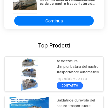
calda del nastro trasportatore di
gomma della stampa di
raffreddamento ad acqua 1.5m
Continua
Top Prodotti
Attrezzatura
d'impionbatura del nastro
trasportatore automatico
negoziabile MOQ:1 set
CONTATTO
Saldatrice durevole del
nastro trasportatore