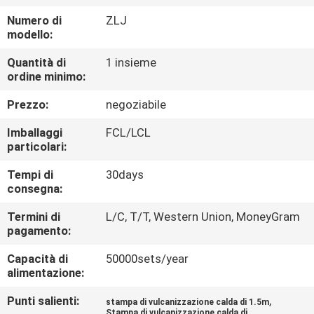
CONTROLLO
Numero di
ZLJ
DI
modello:
QUALITÀ
Quantità di
1 insieme
ordine minimo:
CONTATTICI
Prezzo:
negoziabile
Imballaggi
FCL/LCL
NOTIZIE
particolari:
Tempi di
30days
CASI
consegna:
Termini di
L/C, T/T, Western Union, MoneyGram
pagamento:
MAPPA
DEL
Capacità di
50000sets/year
alimentazione:
SITO
Punti salienti:
,
stampa di vulcanizzazione calda di 1.5m
Stampa di vulcanizzazione calda di