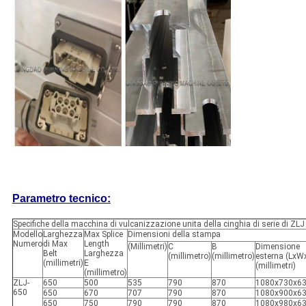
Parametro tecnico:
Specifiche della macchina di vulcanizzazione unita della cinghia di serie di ZLJ
Modello
Larghezza
Max Splice
Dimensioni della stampa
Numero
di Max
Length
(Millimetri)
C
B
Dimensione
Belt
Larghezza
(millimetro)
(millimetro)
esterna (LxW
(millimetri)
E
(millimetri)
(millimetro)
ZLJ-
650
500
535
790
870
1080x730x6
650
650
670
707
790
870
1080x900x6
650
750
790
790
870
1080x980x6