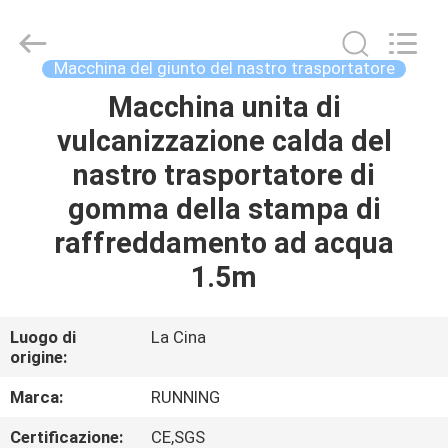
-
2026
Qingdao
Running
Machine
Macchina del giunto del nastro trasportatore
CO.,LTD.
All
Rights
Macchina unita di
CASA
Reserved.
vulcanizzazione calda del
PRODOTTI
nastro trasportatore di
gomma della stampa di
CIRCA
raffreddamento ad acqua
NOI
1.5m
GIRO
Luogo di
La Cina
origine:
DELLA
FABBRICA
Marca:
RUNNING
Certificazione:
CE,SGS