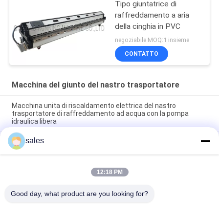
Tipo giuntatrice di
raffreddamento a aria
della cinghia in PVC
negoziabile MOQ:1 insieme
CONTATTO
Macchina del giunto del nastro trasportatore
Macchina unita di riscaldamento elettrica del nastro
trasportatore di raffreddamento ad acqua con la pompa
idraulica libera
sales
L'industria unita della macchina del nastro trasportatore di
PV/PVC di raffreddamento a aria PA600 allaccia
l'impionbatura
12:18 PM
Facile automatico della tagliatrice del dito del nastro
trasportatore V del PVC dei semi azionato
Good day, what product are you looking for?
Categorie popolari
Tutti