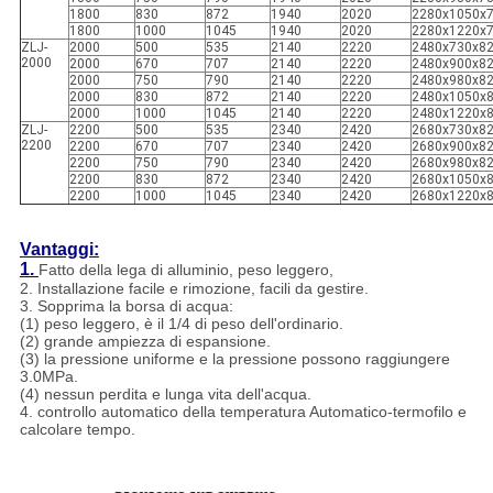
1800
830
872
1940
2020
2280x1050x
1800
1000
1045
1940
2020
2280x1220x
ZLJ-
2000
500
535
2140
2220
2480x730x8
2000
2000
670
707
2140
2220
2480x900x8
2000
750
790
2140
2220
2480x980x8
2000
830
872
2140
2220
2480x1050x
2000
1000
1045
2140
2220
2480x1220x
ZLJ-
2200
500
535
2340
2420
2680x730x8
2200
2200
670
707
2340
2420
2680x900x8
2200
750
790
2340
2420
2680x980x8
2200
830
872
2340
2420
2680x1050x
2200
1000
1045
2340
2420
2680x1220x
Vantaggi:
1.
Fatto della lega di alluminio, peso leggero,
2. Installazione facile e rimozione, facili da gestire.
3. Sopprima la borsa di acqua:
(1) peso leggero, è il 1/4 di peso dell'ordinario.
(2) grande ampiezza di espansione.
(3) la pressione uniforme e la pressione possono raggiungere
3.0MPa.
(4) nessun perdita e lunga vita dell'acqua.
4. controllo automatico della temperatura Automatico-termofilo e
calcolare tempo.