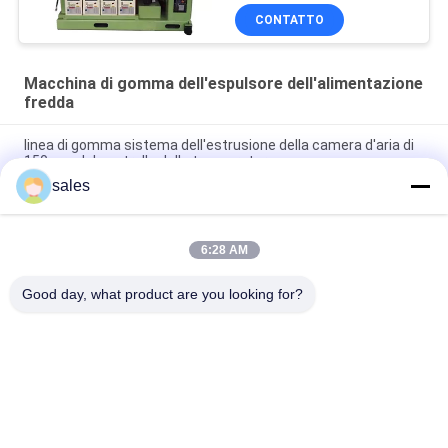
CONTATTO
Macchina di gomma dell'espulsore dell'alimentazione
fredda
linea di gomma sistema dell'estrusione della camera d'aria di
150mm del controllo della temperatura
sales
Pompa di circolazione di gomma della macchina dell'espulsore
dell'alimentazione fredda dei tubi delle strisce
6:28 AM
Tipo a vite di vuoto dell'attrezzatura di gomma dell'estrusione
di EPDM singolo
Good day, what product are you looking for?
Categorie popolari
Tutti
Macchina Di 
Macchina Di 
Fabbricazione Di 
Gomma 
Gomma
Dell'impastatore