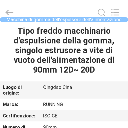
-
2026
Qingdao
Running
Machine
Macchina di gomma dell'espulsore dell'alimentazione
CO.,LTD.
fredda
All
Rights
CASA
Tipo freddo macchinario
Reserved.
d'espulsione della gomma,
PRODOTTI
singolo estrusore a vite di
vuoto dell'alimentazione di
CIRCA
90mm 12D~ 20D
NOI
Luogo di
Qingdao Cina
origine:
GIRO
DELLA
Marca:
RUNNING
FABBRICA
Certificazione:
ISO CE
Numero di
90mm