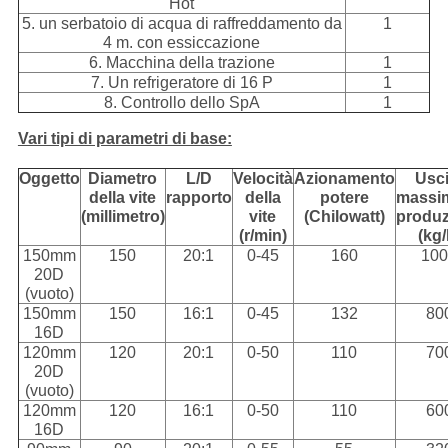
Hot
5. un serbatoio di acqua di raffreddamento da
1
4 m. con essiccazione
6. Macchina della trazione
1
7. Un refrigeratore di 16 P
1
8. Controllo dello SpA
1
Vari tipi di parametri di base:
Oggetto
Diametro
L/D
Velocità
Azionamento
Usci
della vite
rapporto
della
potere
massi
(millimetro)
vite
(Chilowatt)
produ
(r/min)
(kg/
150mm
150
20:1
0-45
160
10
20D
(vuoto)
150mm
150
16:1
0-45
132
80
16D
120mm
120
20:1
0-50
110
70
20D
(vuoto)
120mm
120
16:1
0-50
110
60
16D