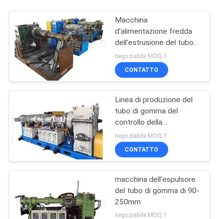
Macchina
d'alimentazione fredda
dell'estrusione del tubo
di gomma
negoziabile MOQ:1
CONTATTO
Linea di produzione del
tubo di gomma del
controllo della
temperatura
negoziabile MOQ:1
CONTATTO
macchina dell'espulsore
del tubo di gomma di 90-
250mm
negoziabile MOQ:1