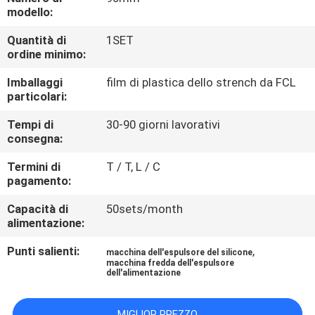
CONTROLLO
modello:
DI
Quantità di
1SET
ordine minimo:
QUALITÀ
Imballaggi
film di plastica dello strench da FCL
particolari:
CONTATTICI
Tempi di
30-90 giorni lavorativi
consegna:
NOTIZIE
Termini di
T / T, L / C
pagamento:
CASI
Capacità di
50sets/month
alimentazione:
MAPPA
Punti salienti:
,
macchina dell'espulsore del silicone
DEL
macchina fredda dell'espulsore
dell'alimentazione
SITO
MIGLIOR PREZZO