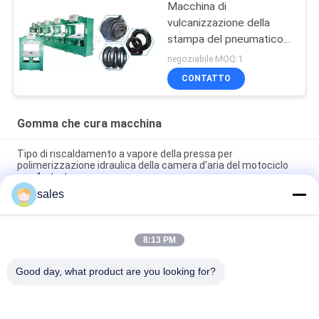
Macchina di
vulcanizzazione della
stampa del pneumatico
caldo
negoziabile MOQ:1
CONTATTO
Gomma che cura macchina
Tipo di riscaldamento a vapore della pressa per
polimerizzazione idraulica della camera d'aria del motociclo
con 1 strato
sales
Tipo di trattamento idraulico del riscaldamento di vapore della
stampa della camera d'aria del motociclo con 1 strato
8:13 PM
Controllato automatico di vulcanizzazione idraulico dello SpA
della macchina della camera d'aria della bicicletta
Good day, what product are you looking for?
Categorie popolari
Tutti