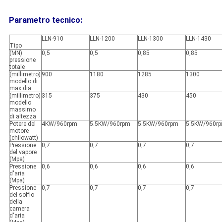
Parametro tecnico:
LLN-910
LLN-1200
LLN-1300
LLN-1430
Tipo
(MN)
0,5
0,5
0,85
0,85
pressione
totale
(millimetro)
900
1180
1285
1300
modello di
max.dia
(millimetro)
315
375
430
450
modello
massimo
di altezza
Potere del
4KW/960rpm
5.5KW/960rpm
5.5KW/960rpm
5.5KW/960r
motore
(chilowatt)
Pressione
0,7
0,7
0,7
0,7
del vapore
(Mpa)
Pressione
0,6
0,6
0,6
0,6
d'aria
(Mpa)
Pressione
0,7
0,7
0,7
0,7
del soffio
della
camera
d'aria