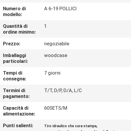
CONTROLLO
Numero di
A 6-19 POLLICI
DI
modello:
QUALITÀ
Quantità di
1
ordine minimo:
CONTATTICI
Prezzo:
negoziabile
Imballaggi
woodcase
NOTIZIE
particolari:
Tempi di
7 giorni
CASI
consegna:
Termini di
T/T, D/P, D/A, L/C
pagamento:
MAPPA
DEL
Capacità di
60SETS/M
alimentazione:
SITO
Punti salienti:
,
Tiro idraulico che cura stampa