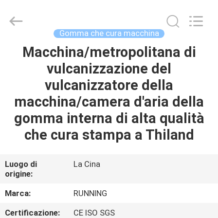
-
2026
Qingdao
Running
Machine
Gomma che cura macchina
CO.,LTD.
All
Rights
Macchina/metropolitana di
CASA
Reserved.
vulcanizzazione del
PRODOTTI
vulcanizzatore della
macchina/camera d'aria della
CIRCA
gomma interna di alta qualità
NOI
che cura stampa a Thiland
GIRO
Luogo di
La Cina
origine:
DELLA
FABBRICA
Marca:
RUNNING
Certificazione:
CE ISO SGS