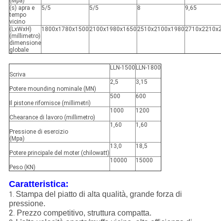
(Mpa)
(s) apra e
5/5
5/5
8
9,65
tempo
vicino
(LxWxH)
1800x1780x1500
2100x1980x1650
2510x2100x1980
2710x2210x
(millimetro)
dimensione
globale
LLN-1500
LLN-1800
Scriva
2,5
3,15
Potere mounding nominale (MN)
500
600
Il pistone rifornisce (millimetri)
1000
1200
Chearance di lavoro (millimetro)
1,60
1,60
Pressione di esercizio
(Mpa)
13,0
18,5
Potere principale del moter (chilowatt)
10000
15000
Peso (KN)
Caratteristica:
Stampa del piatto di alta qualità, grande forza di
1.
pressione.
2.
Prezzo competitivo, struttura compatta.