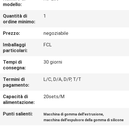
CONTROLLO
modello:
DI
Quantità di
1
ordine minimo:
QUALITÀ
Prezzo:
negoziabile
CONTATTICI
Imballaggi
FCL
particolari:
NOTIZIE
Tempi di
30 giorni
consegna:
CASI
Termini di
L/C, D/A, D/P, T/T
pagamento:
MAPPA
Capacità di
20sets/M
alimentazione:
DEL
Punti salienti:
,
Macchina di gomma dell'estrusione
SITO
macchina dell'espulsore della gomma di silicone