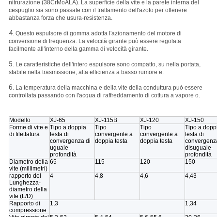
nitrurazione (38CrMoALA). La superficie della vite e la parete interna del
cespuglio sia sono passate con il trattamento dell'azoto per ottenere
abbastanza forza che usura-resistenza.
4.
Questo espulsore di gomma adotta l'azionamento del motore di
conversione di frequenza. La velocità girante può essere regolata
facilmente all'interno della gamma di velocità girante.
5.
Le caratteristiche dell'intero espulsore sono compatto, su nella portata,
stabile nella trasmissione, alta efficienza a basso rumore e.
6.
La temperatura della macchina e della vite della conduttura può essere
controllata passando con l'acqua di raffreddamento di cottura a vapore o.
Modello
XJ-65
XJ-115B
XJ-120
XJ-150
Forme di vite e
Tipo a doppia
Tipo
Tipo
Tipo a dopp
di filettatura
testa di
convergente a
convergente a
testa di
convergenza di
doppia testa
doppia testa
convergenza
uguale-
disuguale-
profondità
profondità
Diametro della
65
115
120
150
vite (millimetri)
rapporto del
4
4,8
4,6
4,43
Lunghezza-
diametro della
vite (L/D)
Rapporto di
1,3
1,34
compressione