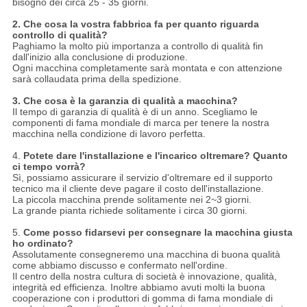
bisogno dei circa 25 - 35 giorni.
2. Che cosa la vostra fabbrica fa per quanto riguarda
controllo di qualità?
Paghiamo la molto più importanza a controllo di qualità fin
dall'inizio alla conclusione di produzione.
Ogni macchina completamente sarà montata e con attenzione
sarà collaudata prima della spedizione.
3. Che cosa è la garanzia di qualità a macchina?
Il tempo di garanzia di qualità è di un anno. Scegliamo le
componenti di fama mondiale di marca per tenere la nostra
macchina nella condizione di lavoro perfetta.
4.
Potete dare l'installazione e l'incarico oltremare? Quanto
ci tempo vorrà?
Sì, possiamo assicurare il servizio d'oltremare ed il supporto
tecnico ma il cliente deve pagare il costo dell'installazione.
La piccola macchina prende solitamente nei 2~3 giorni.
La grande pianta richiede solitamente i circa 30 giorni.
5.
Come posso fidarsevi per consegnare la macchina giusta
ho ordinato?
Assolutamente consegneremo una macchina di buona qualità
come abbiamo discusso e confermato nell'ordine.
Il centro della nostra cultura di società è innovazione, qualità,
integrità ed efficienza. Inoltre abbiamo avuti molti la buona
cooperazione con i produttori di gomma di fama mondiale di