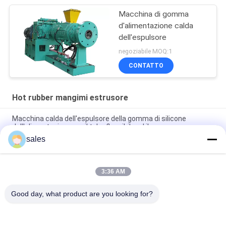
Macchina di gomma
d'alimentazione calda
dell'espulsore
negoziabile MOQ:1
CONTATTO
Hot rubber mangimi estrusore
Macchina calda dell'espulsore della gomma di silicone
dell'alimentazione per il tubo flessibile ed il cavo
sales
fabbricazione di gomma di profili dell'espulsore di gomma
caldo dell'alimentazione 1500-2000kg/H
3:36 AM
Doppi rotori che sottopongono ad alimentazione forzata a
singola vite alimentazione calda espulsore di gomma
Good day, what product are you looking for?
Categorie popolari
Tutti