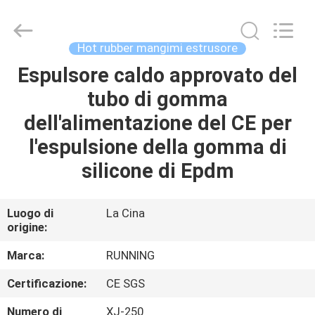
-
2026
Qingdao
Running
Machine
Hot rubber mangimi estrusore
CO.,LTD.
All
Rights
Espulsore caldo approvato del
CASA
Reserved.
tubo di gomma
PRODOTTI
dell'alimentazione del CE per
l'espulsione della gomma di
CIRCA
silicone di Epdm
NOI
Luogo di
La Cina
origine:
GIRO
DELLA
Marca:
RUNNING
FABBRICA
Certificazione:
CE SGS
Numero di
XJ-250