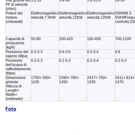
Vite girante del
5.2-52
5.4-54
5.6-55.6
20-26
PF di velocità
(r/min)
Potere del
Elettromagnetico
Elettromagnetico
Elettromagnetico
55KW/8.3-
motore
velocità 7.5KW
velocità 22KW
velocità 22KW
55KWFrequ
(chilowatt)
controllo 5
Capacità di
50-80
100-420
100-450
700-1200
produzione
(kg/h)
Pressione del
0.2-0.3
0.4-0.6
0.2-0.4
0,6
vapore (Mpa)
Pressione
0.2-0.3
0.2-0.3
0.2-0.4
0.2-0.3
dell'acqua di
raffreddamento
(Mpa)
Dimensione
1750× 550×
2390× 760×
2427× 750×
3411× 814×
globale:
1100
1450
1330
1470
Altezza di
Length×
Width×
(millimetri)
Foto